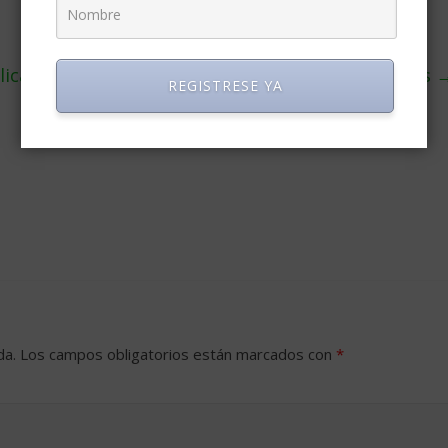
plica su precio en 3 años y apunta a los 100 dólares
REGISTRESE YA
da.
Los campos obligatorios están marcados con
*