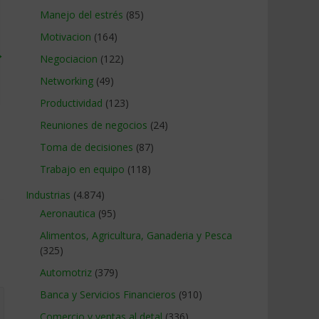
Manejo del estrés
(85)
Motivacion
(164)
→
Negociacion
(122)
Networking
(49)
Productividad
(123)
Reuniones de negocios
(24)
Toma de decisiones
(87)
Trabajo en equipo
(118)
Industrias
(4.874)
Aeronautica
(95)
Alimentos, Agricultura, Ganaderia y Pesca
(325)
Automotriz
(379)
Banca y Servicios Financieros
(910)
Comercio y ventas al detal
(336)