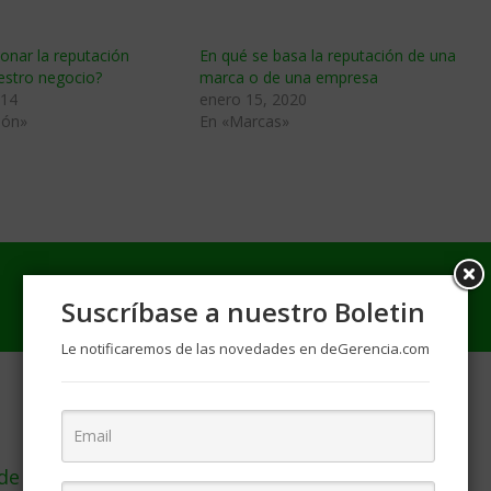
onar la reputación
En qué se basa la reputación de una
estro negocio?
marca o de una empresa
014
enero 15, 2020
ión»
En «Marcas»
Suscríbase a nuestro Boletin
Le notificaremos de las novedades en deGerencia.com
de analizar las preferencias de los clientes