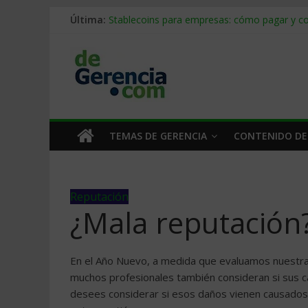
Mercado hispano de EE. UU.: cómo segmenta
Última:
Stablecoins para empresas: cómo pagar y c
Despido silencioso: qué es y por qué sale ta
IA en selección de personal: cómo auditarla
Trabajo forzoso en la cadena de suministro:
TEMAS DE GERENCIA
CONTENIDO DE
Reputación
¿Mala reputación?
En el Año Nuevo, a medida que evaluamos nuestras 
muchos profesionales también consideran si sus ca
desees considerar si esos daños vienen causados 