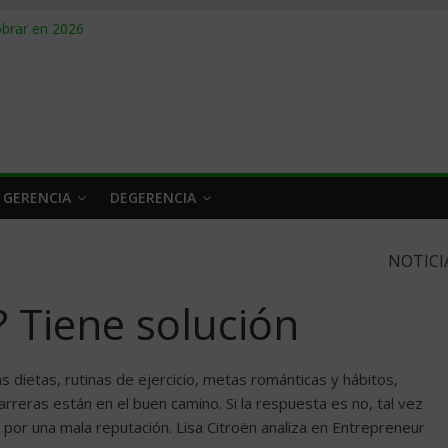
rlo y venderle
obrar en 2026
n caro
 a tiempo
 qué hacer
 GERENCIA
DEGERENCIA
NOTICI
 Tiene solución
dietas, rutinas de ejercicio, metas románticas y hábitos,
rreras están en el buen camino. Si la respuesta es no, tal vez
por una mala reputación. Lisa Citroën analiza en Entrepreneur