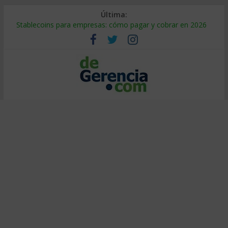
Última:
Stablecoins para empresas: cómo pagar y cobrar en 2026
Despido silencioso: qué es y por qué sale tan caro
IA en selección de personal: cómo auditarla a tiempo
Trabajo forzoso en la cadena de suministro: qué hacer
Mercado hispano de EE. UU.: cómo segmentarlo y venderle