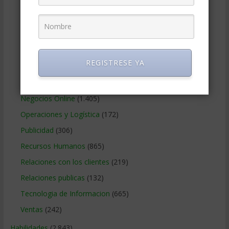
Gobierno Corporativo
(11)
Legal
(125)
Marketing
(988)
Marketing Digital
(247)
REGISTRESE YA
Métodos Gerenciales
(280)
Negocios Internacionales
(2.257)
Negocios Online
(1.405)
Operaciones y Logística
(172)
Publicidad
(306)
Recursos Humanos
(865)
Relaciones con los clientes
(219)
Relaciones publicas
(132)
Tecnologia de Informacion
(665)
Ventas
(242)
Habilidades
(2.843)