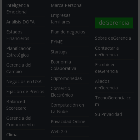
Inteligencia
Marca Personal
Emocional
Empresas
deGerencia
Análisis DOFA
familiares
Estados
Plan de negocios
Sobre deGerencia
Financieros
PYME
Contactar a
Planificación
Startups
deGerencia
Estratégica
Economia
Escribir en
Gerencia del
Colaborativa
deGerencia
Cambio
Criptomonedas
Aliados
Negocios en USA
deGerencia
Comercio
Fijación de Precios
Electrónico
TecnoGerencia.co
Balanced
m
Computación en
Scorecard
La Nube
Su Privacidad
Gerencia del
Privacidad Online
Conocimiento
Web 2.0
Clima