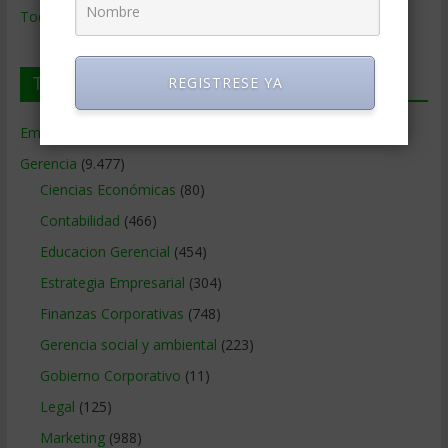
Todos los Temas
Temas de Gerencia
REGISTRESE YA
Empresas de Gerencia
(38)
Gerencia
(9.477)
Ciencias Económicas
(80)
Contabilidad
(466)
Educacion Gerencial
(454)
Estrategia Empresarial
(304)
Finanzas Corporativas
(748)
Gerencia social y ambiental
(223)
Gobierno Corporativo
(11)
Legal
(125)
Marketing
(988)