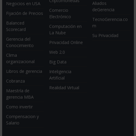
Criptomonedas
Aliados
Negocios en USA
deGerencia
Comercio
Fijación de Precios
Electrónico
TecnoGerencia.co
Balanced
m
Computación en
Scorecard
La Nube
Su Privacidad
Gerencia del
Privacidad Online
Conocimiento
Web 2.0
Clima
organizacional
Big Data
Libros de gerencia
Inteligencia
Artificial
Cobranza
Realidad Virtual
Maestría de
gerencia MBA
Como invertir
Compensacion y
Salario