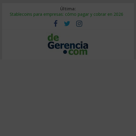
Última:
Stablecoins para empresas: cómo pagar y cobrar en 2026
Despido silencioso: qué es y por qué sale tan caro
IA en selección de personal: cómo auditarla a tiempo
Trabajo forzoso en la cadena de suministro: qué hacer
Mercado hispano de EE. UU.: cómo segmentarlo y venderle