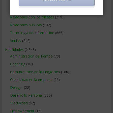
Publicidad
(306)
Recursos Humanos
(865)
Relaciones con los clientes
(219)
Relaciones publicas
(132)
Tecnologia de Informacion
(665)
Ventas
(242)
Habilidades
(2.843)
Administracion del tiempo
(70)
Coaching
(101)
Comunicacion en los negocios
(180)
Creatividad en la empresa
(96)
Delegar
(22)
Desarrollo Personal
(566)
Efectividad
(52)
Empowerment
(15)