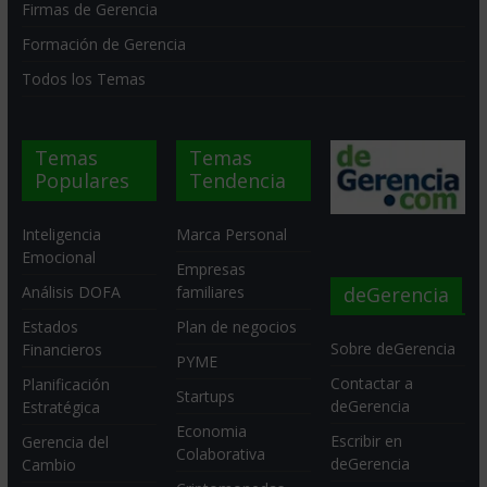
Firmas de Gerencia
Formación de Gerencia
Todos los Temas
Temas
Temas
Populares
Tendencia
Inteligencia
Marca Personal
Emocional
Empresas
deGerencia
Análisis DOFA
familiares
Estados
Plan de negocios
Sobre deGerencia
Financieros
PYME
Contactar a
Planificación
Startups
deGerencia
Estratégica
Economia
Escribir en
Gerencia del
Colaborativa
deGerencia
Cambio