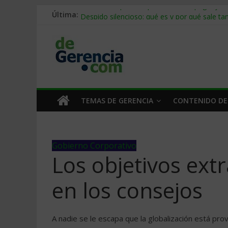
Última:
Stablecoins para empresas: cómo pagar y c
Despido silencioso: qué es y por qué sale ta
IA en selección de personal: cómo auditarla
Trabajo forzoso en la cadena de suministro:
Mercado hispano de EE. UU.: cómo segmenta
TEMAS DE GERENCIA
CONTENIDO DE
Gobierno Corporativo
Los objetivos ext
en los consejos
A nadie se le escapa que la globalización está p