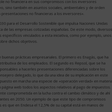
dole no financiera en sus compromisos con los inversores
ivo, sino también en asuntos sociales, ambientales y de orden
 presentaciones no financieras a los inversores».
030 para el Desarrollo Sostenible que impulsa Naciones Unidas
uta de las empresas cotizadas españolas. De este modo, diverso
específicos vinculados a esta iniciativa, como por ejemplo, unos
obre dichos objetivos.
 buenas prácticas empresariales. El primero es Enagás, que ha
 retributiva de los empleados. El segundo es Repsol, que se ha
ponsables a hacerles presentaciones diferenciadas sobre los
onsejero delegado, lo que da una idea de su implicación en este
a puesto en marcha una especie de «operación verdad» en materi
 su página web todos los aspectos relativos al pago de impuestos.
te comprometida en la lucha contra el cambio climático y de ahí
antes en 2050. Un ejemplo de que este tipo de compromisos
es es que en Endesa el 12,5% de su capital está en manos de