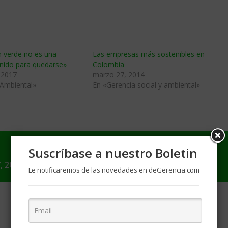
n verde no es una
Las empresas más sostenibles en
nido para quedarse»
Colombia
 2017
marzo 27, 2014
 Ambiental»
En «Gerencia social y ambiental»
Suscríbase a nuestro Boletin
, 2017
Le notificaremos de las novedades en deGerencia.com