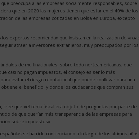
o que preocupa a las empresas socialmente responsables, sobre
iera que en 2020 las mujeres tienen que estar en el 40% de los
tración de las empresas cotizadas en Bolsa en Europa, excepto
 los expertos recomiendan que insistan en la realización de «roa
seguir atraer a inversores extranjeros, muy preocupados por los
scándalos de multinacionales, sobre todo norteamericanas, que
a que casi no pagan impuestos, el consejo es ser lo más
para evitar el riesgo reputacional que puede conllevar para una
obtiene el beneficio, y donde los ciudadanos que compran sus
, cree que «el tema fiscal era objeto de preguntas por parte de
ntido de que querían más transparencia de las empresas para
mación sobre impuestos».
spañolas se han ido concienciando a lo largo de los últimos años