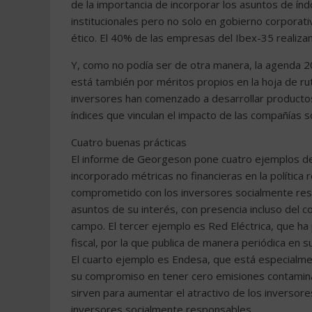
de la importancia de incorporar los asuntos de ín
institucionales pero no solo en gobierno corporat
ético. El 40% de las empresas del Ibex-35 realizan
Y, como no podía ser de otra manera, la agenda 2
está también por méritos propios en la hoja de r
inversores han comenzado a desarrollar productos 
índices que vinculan el impacto de las compañías s
Cuatro buenas prácticas
El informe de Georgeson pone cuatro ejemplos de
incorporado métricas no financieras en la política
comprometido con los inversores socialmente res
asuntos de su interés, con presencia incluso del c
campo. El tercer ejemplo es Red Eléctrica, que h
fiscal, por la que publica de manera periódica en
El cuarto ejemplo es Endesa, que está especialmen
su compromiso en tener cero emisiones contamin
sirven para aumentar el atractivo de los inversor
inversores socialmente responsables…