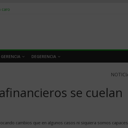
obrar en 2026
n caro
 a tiempo
 qué hacer
rlo y venderle
 GERENCIA
DEGERENCIA
NOTICI
rafinancieros se cuelan
rovocando cambios que en algunos casos ni siquiera somos capaces