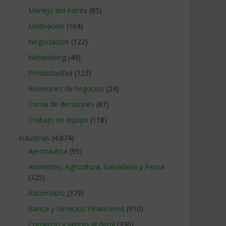
Manejo del estrés
(85)
Motivacion
(164)
Negociacion
(122)
Networking
(49)
Productividad
(123)
Reuniones de negocios
(24)
Toma de decisiones
(87)
Trabajo en equipo
(118)
Industrias
(4.874)
Aeronautica
(95)
Alimentos, Agricultura, Ganaderia y Pesca
(325)
Automotriz
(379)
Banca y Servicios Financieros
(910)
Comercio y ventas al detal
(336)