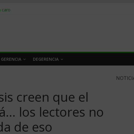
obrar en 2026
n caro
 a tiempo
 qué hacer
rlo y venderle
 GERENCIA
DEGERENCIA
NOTICI
sis creen que el
rá… los lectores no
da de eso