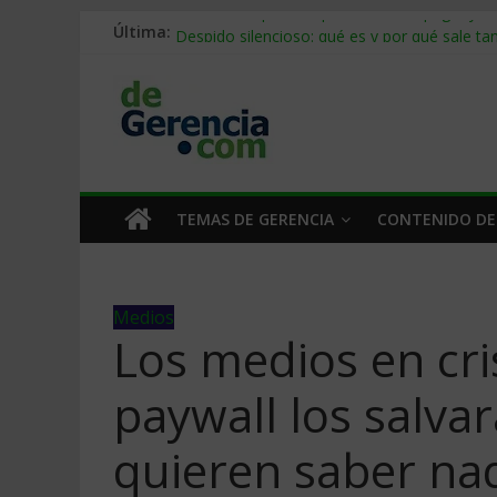
Última:
Stablecoins para empresas: cómo pagar y c
Despido silencioso: qué es y por qué sale ta
IA en selección de personal: cómo auditarla
Trabajo forzoso en la cadena de suministro:
Mercado hispano de EE. UU.: cómo segmenta
TEMAS DE GERENCIA
CONTENIDO DE
Medios
Los medios en cri
paywall los salva
quieren saber na