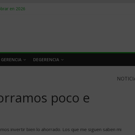
obrar en 2026
n caro
 a tiempo
 qué hacer
rlo y venderle
 GERENCIA
DEGERENCIA
NOTICI
orramos poco e
s invertir bien lo ahorrado. Los que me siguen saben mi