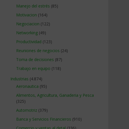
Manejo del estrés
(85)
Motivacion
(164)
Negociacion
(122)
Networking
(49)
Productividad
(123)
Reuniones de negocios
(24)
Toma de decisiones
(87)
Trabajo en equipo
(118)
Industrias
(4.874)
Aeronautica
(95)
Alimentos, Agricultura, Ganaderia y Pesca
(325)
Automotriz
(379)
Banca y Servicios Financieros
(910)
Comercio y ventas al detal
(336)