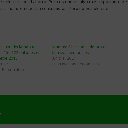
ue suelo dar con el ahorro. Pero es que es algo más importante de
jor si no fuéramos tan consumistas. Pero no es sólo que
es han declarado un
Mamás: 4 lecciones de oro de
e 156.122 millones en
finanzas personales
desde 2013
junio 1, 2021
 2017
En «Finanzas Personales»
s Personales»
7