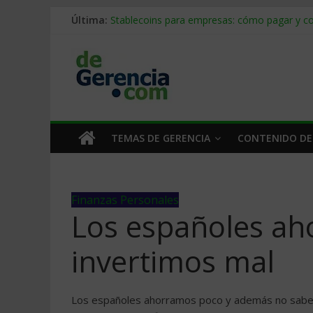
Última:
Stablecoins para empresas: cómo pagar y c
Despido silencioso: qué es y por qué sale ta
IA en selección de personal: cómo auditarla
Trabajo forzoso en la cadena de suministro:
Mercado hispano de EE. UU.: cómo segmenta
TEMAS DE GERENCIA
CONTENIDO DE
Finanzas Personales
Los españoles ah
invertimos mal
Los españoles ahorramos poco y además no sabemo