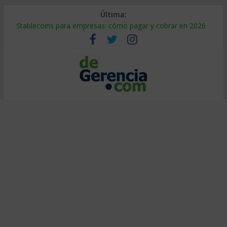
Última:
Stablecoins para empresas: cómo pagar y cobrar en 2026
Despido silencioso: qué es y por qué sale tan caro
IA en selección de personal: cómo auditarla a tiempo
Trabajo forzoso en la cadena de suministro: qué hacer
Mercado hispano de EE. UU.: cómo segmentarlo y venderle