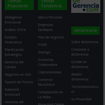
Temas
Temas
Populares
Tendencia
Inteligencia
Marca Personal
Emocional
Empresas
deGerencia
Análisis DOFA
familiares
Estados
Plan de negocios
Sobre deGerencia
Financieros
PYME
Contactar a
Planificación
Startups
deGerencia
Estratégica
Economia
Escribir en
Gerencia del
Colaborativa
deGerencia
Cambio
Criptomonedas
Aliados
Negocios en USA
deGerencia
Comercio
Fijación de Precios
Electrónico
TecnoGerencia.co
Balanced
m
Computación en
Scorecard
La Nube
Su Privacidad
Gerencia del
Privacidad Online