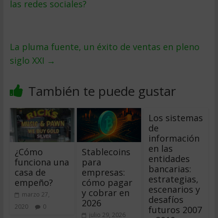
las redes sociales?
La pluma fuente, un éxito de ventas en pleno
siglo XXI
→
También te puede gustar
Los sistemas
de
información
en las
¿Cómo
Stablecoins
entidades
funciona una
para
bancarias:
casa de
empresas:
estrategias,
empeño?
cómo pagar
escenarios y
y cobrar en
marzo 27,
desafíos
2026
2020
0
futuros 2007
julio 29, 2026