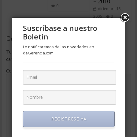
– 2010
0
diciembre 15,
2006
3
Suscríbase a nuestro
Boletin
Deja una respuesta
Le notificaremos de las novedades en
Tu dirección de correo electrónico no será publicada.
Los
deGerencia.com
campos obligatorios están marcados con
*
Comentario
*
REGISTRESE YA