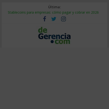
Última:
Stablecoins para empresas: cómo pagar y cobrar en 2026
Despido silencioso: qué es y por qué sale tan caro
IA en selección de personal: cómo auditarla a tiempo
Trabajo forzoso en la cadena de suministro: qué hacer
Mercado hispano de EE. UU.: cómo segmentarlo y venderle