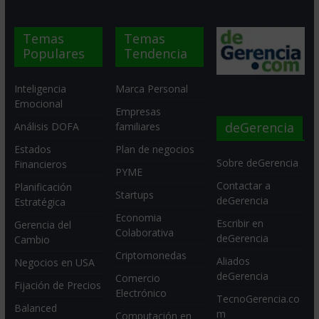
Temas
Temas
Populares
Tendencia
Inteligencia
Marca Personal
Emocional
Empresas
deGerencia
Análisis DOFA
familiares
Estados
Plan de negocios
Sobre deGerencia
Financieros
PYME
Contactar a
Planificación
Startups
deGerencia
Estratégica
Economia
Escribir en
Gerencia del
Colaborativa
deGerencia
Cambio
Criptomonedas
Aliados
Negocios en USA
deGerencia
Comercio
Fijación de Precios
Electrónico
TecnoGerencia.co
Balanced
m
Computación en