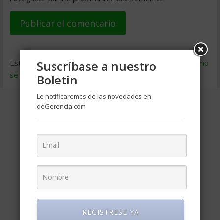
Este sitio usa Akismet para reducir el spam.
Aprende cómo
Suscríbase a nuestro
se procesan los datos de tus comentarios
.
Boletin
Le notificaremos de las novedades en
deGerencia.com
REGISTRESE YA