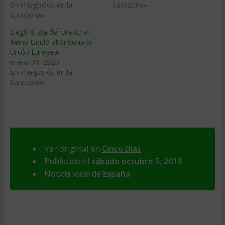
En «Negocios en la
Eurozona»
Eurozona»
Llegó el día del Brexit: el
Reino Unido abandona la
Unión Europea
enero 31, 2020
En «Negocios en la
Eurozona»
Ver original en
Cinco Dias
Publicado el
sábado octubre 5, 2019
Noticia local de
España