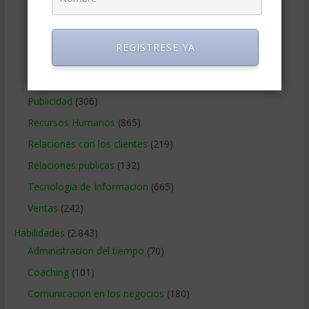
Métodos Gerenciales
(280)
Negocios Internacionales
(2.257)
REGISTRESE YA
Negocios Online
(1.405)
Operaciones y Logística
(172)
Publicidad
(306)
Recursos Humanos
(865)
Relaciones con los clientes
(219)
Relaciones publicas
(132)
Tecnologia de Informacion
(665)
Ventas
(242)
Habilidades
(2.843)
Administracion del tiempo
(70)
Coaching
(101)
Comunicacion en los negocios
(180)