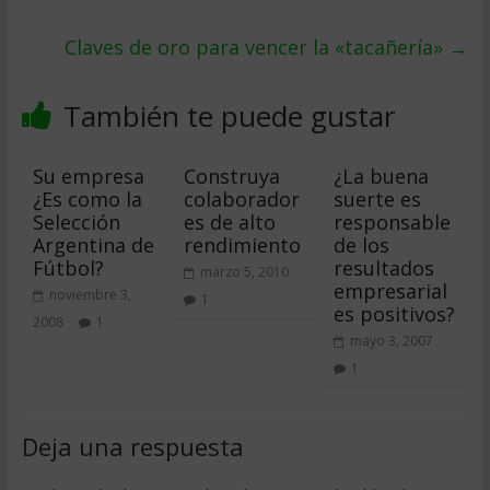
Claves de oro para vencer la «tacañería»
→
También te puede gustar
Su empresa
Construya
¿La buena
¿Es como la
colaborador
suerte es
Selección
es de alto
responsable
Argentina de
rendimiento
de los
Fútbol?
resultados
marzo 5, 2010
empresarial
noviembre 3,
1
es positivos?
2008
1
mayo 3, 2007
1
Deja una respuesta