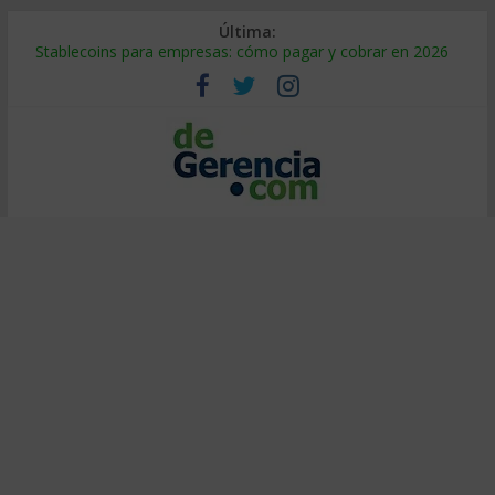
Última:
Stablecoins para empresas: cómo pagar y cobrar en 2026
Despido silencioso: qué es y por qué sale tan caro
IA en selección de personal: cómo auditarla a tiempo
Trabajo forzoso en la cadena de suministro: qué hacer
Mercado hispano de EE. UU.: cómo segmentarlo y venderle