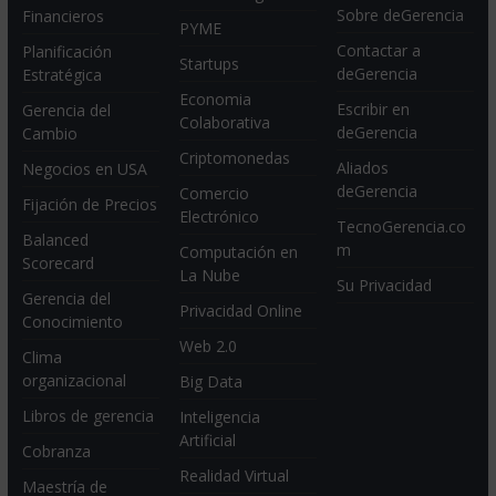
Sobre deGerencia
Financieros
PYME
Contactar a
Planificación
Startups
deGerencia
Estratégica
Economia
Escribir en
Gerencia del
Colaborativa
deGerencia
Cambio
Criptomonedas
Aliados
Negocios en USA
deGerencia
Comercio
Fijación de Precios
Electrónico
TecnoGerencia.co
Balanced
m
Computación en
Scorecard
La Nube
Su Privacidad
Gerencia del
Privacidad Online
Conocimiento
Web 2.0
Clima
organizacional
Big Data
Libros de gerencia
Inteligencia
Artificial
Cobranza
Realidad Virtual
Maestría de