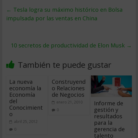
←
Tesla logra su máximo histórico en Bolsa
impulsada por las ventas en China
10 secretos de productividad de Elon Musk
→
También te puede gustar
La nueva
Construyend
economía la
o Relaciones
Economía
de Negocios
del
Informe de
enero 21, 2010
Conocimient
gestión y
0
o
resultados
para la
abril 25, 2012
gerencia de
0
talento