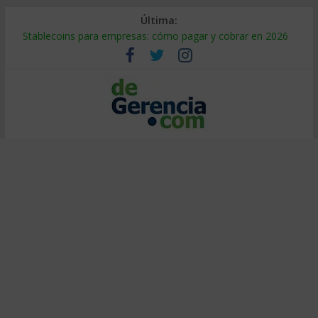
Última:
Stablecoins para empresas: cómo pagar y cobrar en 2026
Despido silencioso: qué es y por qué sale tan caro
IA en selección de personal: cómo auditarla a tiempo
Trabajo forzoso en la cadena de suministro: qué hacer
Mercado hispano de EE. UU.: cómo segmentarlo y venderle