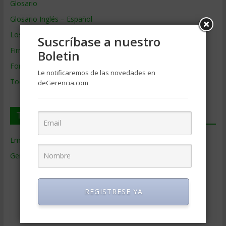
Glosario
Glosario Inglés – Español
Los mejores MBA
Suscríbase a nuestro
Firmas de Gerencia
Boletin
Formación de Gerencia
Le notificaremos de las novedades en
Todos los Temas
deGerencia.com
Temas de Gerencia
Empresas de Gerencia
(38)
Gerencia
(9.477)
Ciencias Económicas
(80)
Contabilidad
(466)
REGISTRESE YA
Educacion Gerencial
(454)
Estrategia Empresarial
(304)