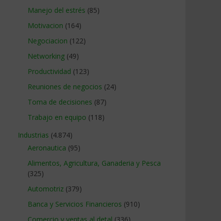
Manejo del estrés
(85)
Motivacion
(164)
Negociacion
(122)
Networking
(49)
Productividad
(123)
Reuniones de negocios
(24)
Toma de decisiones
(87)
Trabajo en equipo
(118)
Industrias
(4.874)
Aeronautica
(95)
Alimentos, Agricultura, Ganaderia y Pesca
(325)
Automotriz
(379)
Banca y Servicios Financieros
(910)
Comercio y ventas al detal
(336)