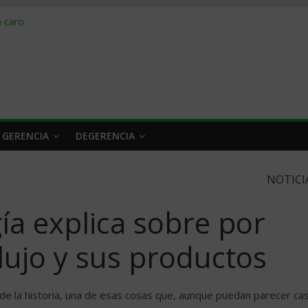
obrar en 2026
n caro
 a tiempo
 qué hacer
rlo y venderle
 GERENCIA
DEGERENCIA
NOTICI
gía explica sobre por
lujo y sus productos
o de la historia, una de esas cosas que, aunque puedan parecer cas