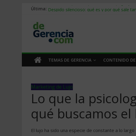
Stablecoins para empresas: cómo pagar y c
Última:
Despido silencioso: qué es y por qué sale ta
IA en selección de personal: cómo auditarla
Trabajo forzoso en la cadena de suministro:
Mercado hispano de EE. UU.: cómo segmenta
TEMAS DE GERENCIA
CONTENIDO DE
Marketing de Lujo
Lo que la psicolo
qué buscamos el 
El lujo ha sido una especie de constante a lo larg