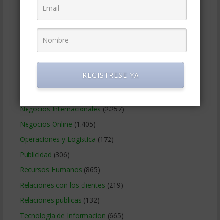
Finanzas Corporativas
(748)
Gerencia social y ambiental
(223)
Gobierno Corporativo
(11)
Legal
(125)
Marketing
(988)
REGISTRESE YA
Marketing Digital
(247)
Métodos Gerenciales
(280)
Negocios Internacionales
(2.257)
Negocios Online
(1.405)
Operaciones y Logística
(172)
Publicidad
(306)
Recursos Humanos
(865)
Relaciones con los clientes
(219)
Relaciones publicas
(132)
Tecnologia de Informacion
(665)