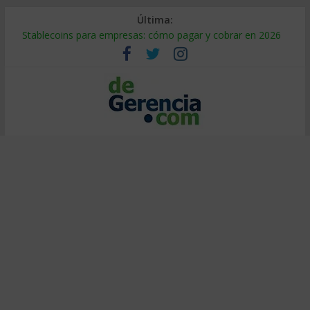
Última:
Stablecoins para empresas: cómo pagar y cobrar en 2026
Despido silencioso: qué es y por qué sale tan caro
IA en selección de personal: cómo auditarla a tiempo
Trabajo forzoso en la cadena de suministro: qué hacer
Mercado hispano de EE. UU.: cómo segmentarlo y venderle