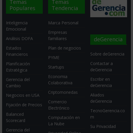
Temas
Temas
Populares
Tendencia
Inteligencia
Marca Personal
Emocional
Empresas
deGerencia
Análisis DOFA
familiares
Estados
Plan de negocios
Sobre deGerencia
Financieros
PYME
Contactar a
Planificación
Startups
deGerencia
Estratégica
Economia
Escribir en
Gerencia del
Colaborativa
deGerencia
Cambio
Criptomonedas
Aliados
Negocios en USA
deGerencia
Comercio
Fijación de Precios
Electrónico
TecnoGerencia.co
Balanced
m
Computación en
Scorecard
La Nube
Su Privacidad
Gerencia del