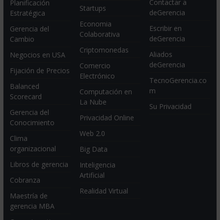
Contactar a
Planificación
Startups
deGerencia
Estratégica
Economia
Escribir en
Gerencia del
Colaborativa
deGerencia
Cambio
Criptomonedas
Aliados
Negocios en USA
deGerencia
Comercio
Fijación de Precios
Electrónico
TecnoGerencia.co
Balanced
m
Computación en
Scorecard
La Nube
Su Privacidad
Gerencia del
Privacidad Online
Conocimiento
Web 2.0
Clima
organizacional
Big Data
Libros de gerencia
Inteligencia
Artificial
Cobranza
Realidad Virtual
Maestría de
gerencia MBA