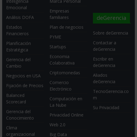
Inteligencia
Marca Personal
Emocional
Empresas
deGerencia
Análisis DOFA
familiares
Estados
Plan de negocios
Sobre deGerencia
Financieros
PYME
Contactar a
Planificación
Startups
deGerencia
Estratégica
Economia
Escribir en
Gerencia del
Colaborativa
deGerencia
Cambio
Criptomonedas
Aliados
Negocios en USA
deGerencia
Comercio
Fijación de Precios
Electrónico
TecnoGerencia.co
Balanced
m
Computación en
Scorecard
La Nube
Su Privacidad
Gerencia del
Privacidad Online
Conocimiento
Web 2.0
Clima
organizacional
Big Data