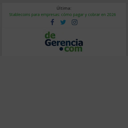
Última:
Stablecoins para empresas: cómo pagar y cobrar en 2026
Despido silencioso: qué es y por qué sale tan caro
IA en selección de personal: cómo auditarla a tiempo
Trabajo forzoso en la cadena de suministro: qué hacer
Mercado hispano de EE. UU.: cómo segmentarlo y venderle