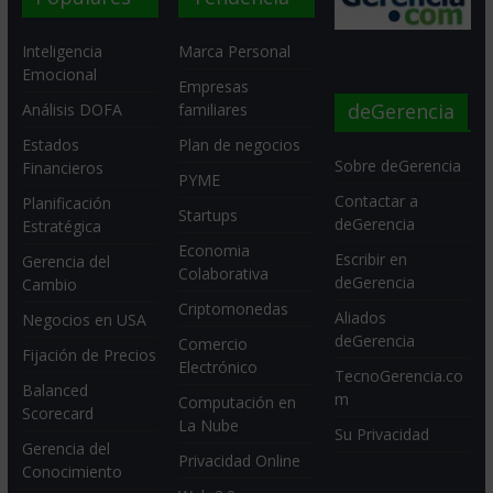
Inteligencia
Marca Personal
Emocional
Empresas
deGerencia
Análisis DOFA
familiares
Estados
Plan de negocios
Sobre deGerencia
Financieros
PYME
Contactar a
Planificación
Startups
deGerencia
Estratégica
Economia
Escribir en
Gerencia del
Colaborativa
deGerencia
Cambio
Criptomonedas
Aliados
Negocios en USA
deGerencia
Comercio
Fijación de Precios
Electrónico
TecnoGerencia.co
Balanced
m
Computación en
Scorecard
La Nube
Su Privacidad
Gerencia del
Privacidad Online
Conocimiento