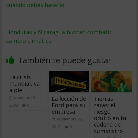
cuándo debes hacerlo
Honduras y Nicaragua buscan combatir
cambio climático
→
También te puede gustar
La crisis
mundial, va
a pie
La lección de
Tierras
diciembre 4,
Ford para su
raras: el
2008
0
empresa
riesgo
oculto en tu
septiembre 25,
cadena de
2018
0
suministro