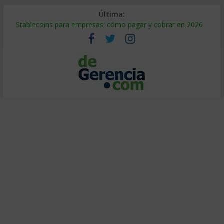
Última:
Stablecoins para empresas: cómo pagar y cobrar en 2026
Despido silencioso: qué es y por qué sale tan caro
IA en selección de personal: cómo auditarla a tiempo
Trabajo forzoso en la cadena de suministro: qué hacer
Mercado hispano de EE. UU.: cómo segmentarlo y venderle