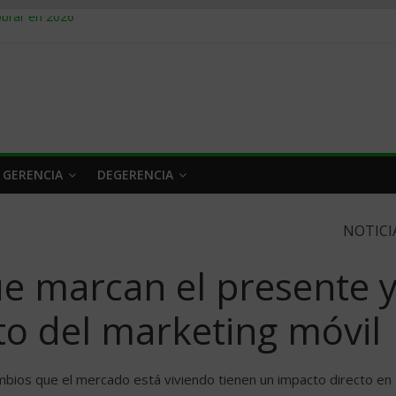
obrar en 2026
n caro
 a tiempo
 qué hacer
rlo y venderle
 GERENCIA
DEGERENCIA
NOTICI
ue marcan el presente 
to del marketing móvil
mbios que el mercado está viviendo tienen un impacto directo en