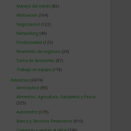
Manejo del estrés
(85)
Motivacion
(164)
Negociacion
(122)
Networking
(49)
Productividad
(123)
Reuniones de negocios
(24)
Toma de decisiones
(87)
Trabajo en equipo
(118)
Industrias
(4.874)
Aeronautica
(95)
Alimentos, Agricultura, Ganaderia y Pesca
(325)
Automotriz
(379)
Banca y Servicios Financieros
(910)
Comercio y ventas al detal
(336)