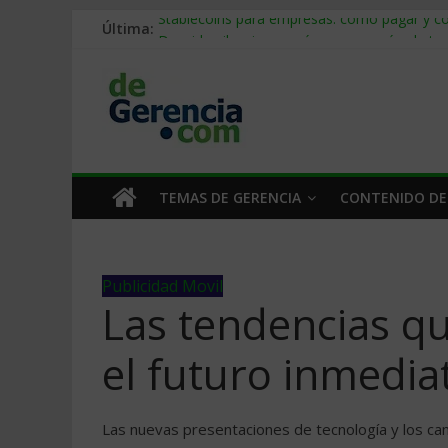
Última:
Stablecoins para empresas: cómo pagar y c
Despido silencioso: qué es y por qué sale ta
IA en selección de personal: cómo auditarla
Trabajo forzoso en la cadena de suministro:
Mercado hispano de EE. UU.: cómo segmenta
TEMAS DE GERENCIA
CONTENIDO DE
Publicidad Movil
Las tendencias q
el futuro inmedia
Las nuevas presentaciones de tecnología y los ca