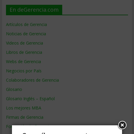
En deGerencia.com
Artículos de Gerencia
Noticias de Gerencia
Videos de Gerencia
Libros de Gerencia
Webs de Gerencia
Negocios por País
Colaboradores de Gerencia
Glosario
Glosario Inglés – Español
Los mejores MBA
Firmas de Gerencia
Formación de Gerencia