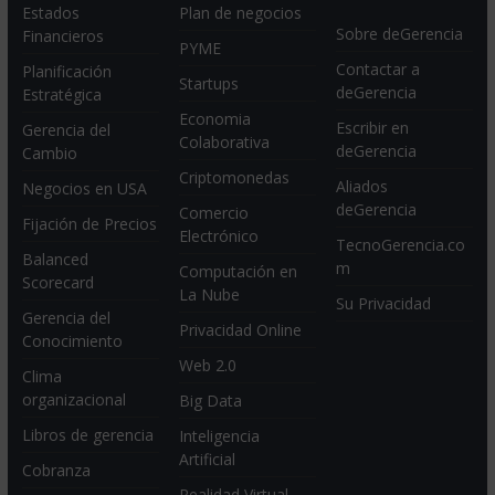
Estados
Plan de negocios
Sobre deGerencia
Financieros
PYME
Contactar a
Planificación
Startups
deGerencia
Estratégica
Economia
Escribir en
Gerencia del
Colaborativa
deGerencia
Cambio
Criptomonedas
Aliados
Negocios en USA
deGerencia
Comercio
Fijación de Precios
Electrónico
TecnoGerencia.co
Balanced
m
Computación en
Scorecard
La Nube
Su Privacidad
Gerencia del
Privacidad Online
Conocimiento
Web 2.0
Clima
organizacional
Big Data
Libros de gerencia
Inteligencia
Artificial
Cobranza
Realidad Virtual