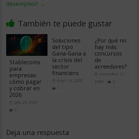
desempleo?
→
También te puede gustar
Soluciones
¿Por qué no
del tipo
hay más
Gana-Gana a
concursos
la crisis del
de
Stablecoins
sector
acreedores?
para
financiero
empresas:
noviembre 12,
cómo pagar
mayo 16, 2003
2009
0
y cobrar en
1
2026
julio 29, 2026
0
Deja una respuesta