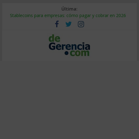
Última:
Stablecoins para empresas: cómo pagar y cobrar en 2026
Despido silencioso: qué es y por qué sale tan caro
IA en selección de personal: cómo auditarla a tiempo
Trabajo forzoso en la cadena de suministro: qué hacer
Mercado hispano de EE. UU.: cómo segmentarlo y venderle