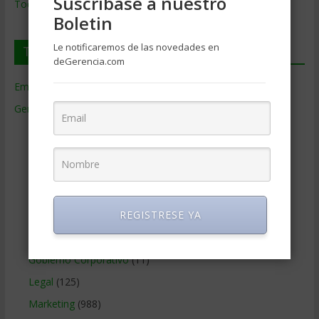
Suscríbase a nuestro
Todos los Temas
Boletin
Le notificaremos de las novedades en
Temas de Gerencia
deGerencia.com
Empresas de Gerencia
(38)
Gerencia
(9.477)
Ciencias Económicas
(80)
Contabilidad
(466)
Educacion Gerencial
(454)
Estrategia Empresarial
(304)
REGISTRESE YA
Finanzas Corporativas
(748)
Gerencia social y ambiental
(223)
Gobierno Corporativo
(11)
Legal
(125)
Marketing
(988)