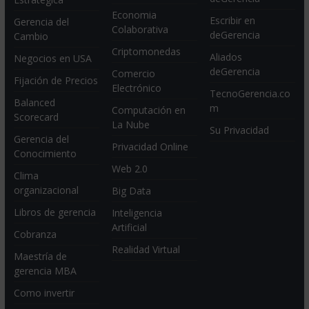
Economia
Escribir en
Gerencia del
Colaborativa
deGerencia
Cambio
Criptomonedas
Aliados
Negocios en USA
deGerencia
Comercio
Fijación de Precios
Electrónico
TecnoGerencia.co
Balanced
m
Computación en
Scorecard
La Nube
Su Privacidad
Gerencia del
Privacidad Online
Conocimiento
Web 2.0
Clima
organizacional
Big Data
Libros de gerencia
Inteligencia
Artificial
Cobranza
Realidad Virtual
Maestría de
gerencia MBA
Como invertir