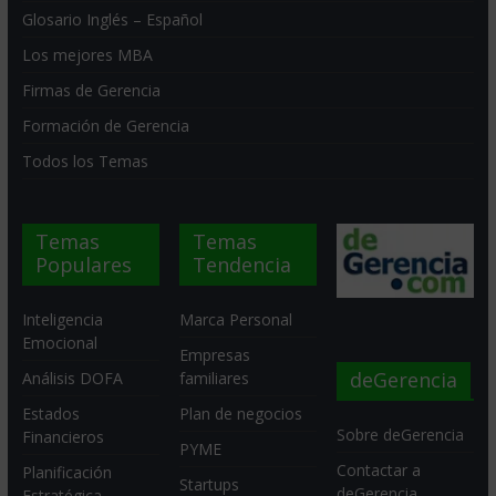
Glosario Inglés – Español
Los mejores MBA
Firmas de Gerencia
Formación de Gerencia
Todos los Temas
Temas
Temas
Populares
Tendencia
Inteligencia
Marca Personal
Emocional
Empresas
deGerencia
Análisis DOFA
familiares
Estados
Plan de negocios
Sobre deGerencia
Financieros
PYME
Contactar a
Planificación
Startups
deGerencia
Estratégica