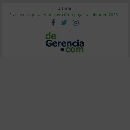
Última:
Stablecoins para empresas: cómo pagar y cobrar en 2026
Despido silencioso: qué es y por qué sale tan caro
IA en selección de personal: cómo auditarla a tiempo
Trabajo forzoso en la cadena de suministro: qué hacer
Mercado hispano de EE. UU.: cómo segmentarlo y venderle