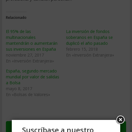
Relacionado
El 95% de las
La inversión de fondos
multinacionales
soberanos en España se
mantendrán o aumentarán
duplicó el año pasado
sus inversiones en España
febrero 15, 2018
noviembre 27, 2017
En «Inversión Extranjera»
En «Inversión Extranjera»
España, segundo mercado
mundial por valor de salidas
a Bolsa
mayo 8, 2017
En «Bolsas de Valores»
Suscríbase a nuestro