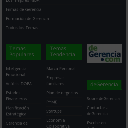
Los mejores MBA
Firmas de Gerencia
Formación de Gerencia
Todos los Temas
Temas
Temas
Populares
Tendencia
Inteligencia
Marca Personal
Emocional
Empresas
deGerencia
Análisis DOFA
familiares
Estados
Plan de negocios
Sobre deGerencia
Financieros
PYME
Contactar a
Planificación
Startups
deGerencia
Estratégica
Economia
Escribir en
Gerencia del
Colaborativa