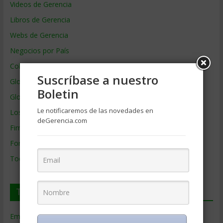
Videos de Gerencia
Libros de Gerencia
Webs de Gerencia
Negocios por País
Colaboradores de Gerencia
Suscríbase a nuestro
Glosario
Boletin
Glosario Inglés – Español
Le notificaremos de las novedades en
Los mejores MBA
deGerencia.com
Firmas de Gerencia
Formación de Gerencia
Todos los Temas
Temas de Gerencia
Empresas de Gerencia
(38)