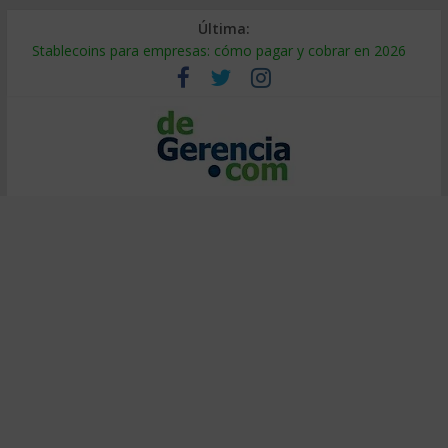
Última:
Stablecoins para empresas: cómo pagar y cobrar en 2026
Despido silencioso: qué es y por qué sale tan caro
IA en selección de personal: cómo auditarla a tiempo
Trabajo forzoso en la cadena de suministro: qué hacer
Mercado hispano de EE. UU.: cómo segmentarlo y venderle