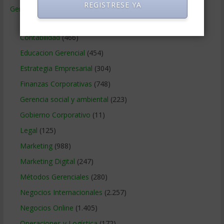
REGISTRESE YA
Gerencia
(9.477)
Ciencias Económicas
(80)
Contabilidad
(466)
Educacion Gerencial
(454)
Estrategia Empresarial
(304)
Finanzas Corporativas
(748)
Gerencia social y ambiental
(223)
Gobierno Corporativo
(11)
Legal
(125)
Marketing
(988)
Marketing Digital
(247)
Métodos Gerenciales
(280)
Negocios Internacionales
(2.257)
Negocios Online
(1.405)
Operaciones y Logística
(172)