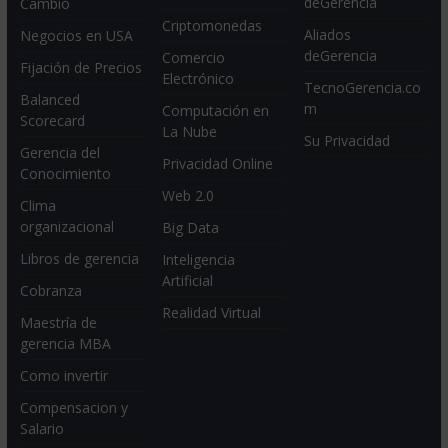
deGerencia
Cambio
Criptomonedas
Aliados
Negocios en USA
deGerencia
Comercio
Fijación de Precios
Electrónico
TecnoGerencia.co
Balanced
m
Computación en
Scorecard
La Nube
Su Privacidad
Gerencia del
Privacidad Online
Conocimiento
Web 2.0
Clima
organizacional
Big Data
Libros de gerencia
Inteligencia
Artificial
Cobranza
Realidad Virtual
Maestría de
gerencia MBA
Como invertir
Compensacion y
Salario