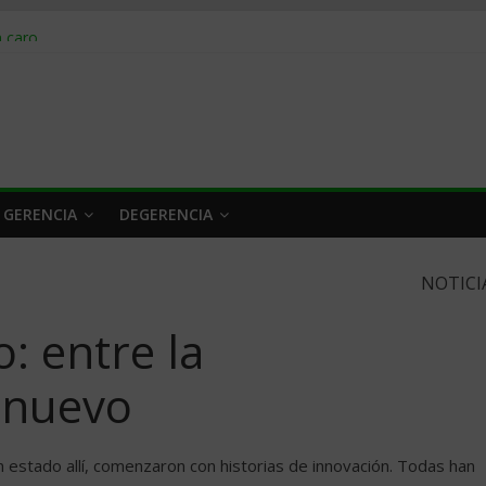
obrar en 2026
n caro
 a tiempo
 qué hacer
rlo y venderle
 GERENCIA
DEGERENCIA
NOTICI
: entre la
 nuevo
estado allí, comenzaron con historias de innovación. Todas han