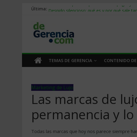
Última:
Stablecoins para empresas: cómo pagar y c
Despido silencioso: qué es y por qué sale ta
IA en selección de personal: cómo auditarla
Trabajo forzoso en la cadena de suministro:
Mercado hispano de EE. UU.: cómo segmenta
TEMAS DE GERENCIA
CONTENIDO DE
Marketing de Lujo
Las marcas de lujo
permanencia y lo
Todas las marcas que hoy nos parece siempre han 