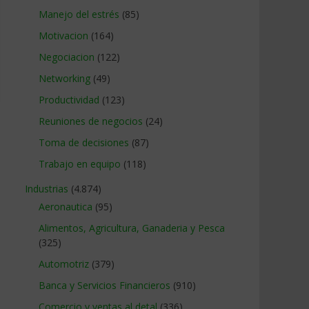
Manejo del estrés
(85)
Motivacion
(164)
Negociacion
(122)
Networking
(49)
Productividad
(123)
Reuniones de negocios
(24)
Toma de decisiones
(87)
Trabajo en equipo
(118)
Industrias
(4.874)
Aeronautica
(95)
Alimentos, Agricultura, Ganaderia y Pesca
(325)
Automotriz
(379)
Banca y Servicios Financieros
(910)
Comercio y ventas al detal
(336)