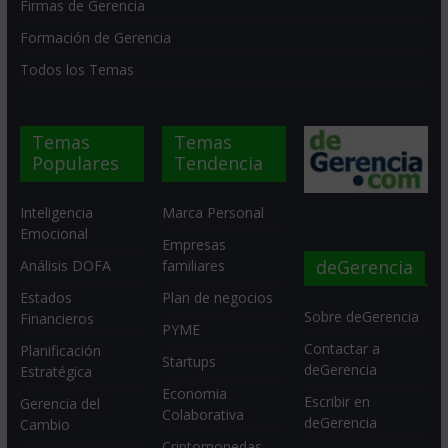
Firmas de Gerencia
Formación de Gerencia
Todos los Temas
Temas
Temas
Populares
Tendencia
Inteligencia
Marca Personal
Emocional
Empresas
deGerencia
Análisis DOFA
familiares
Estados
Plan de negocios
Sobre deGerencia
Financieros
PYME
Contactar a
Planificación
Startups
deGerencia
Estratégica
Economia
Escribir en
Gerencia del
Colaborativa
deGerencia
Cambio
Criptomonedas