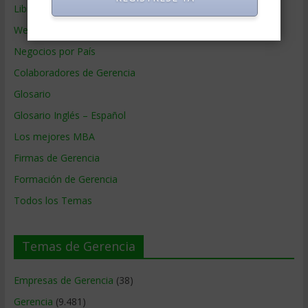
Libros de Gerencia
Webs de Gerencia
Negocios por País
Colaboradores de Gerencia
Glosario
Glosario Inglés – Español
Los mejores MBA
Firmas de Gerencia
Formación de Gerencia
Todos los Temas
Temas de Gerencia
Empresas de Gerencia
(38)
Gerencia
(9.481)