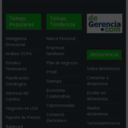
Temas
Temas
Populares
Tendencia
Inteligencia
Marca Personal
Emocional
Empresas
deGerencia
Análisis DOFA
familiares
Estados
Plan de negocios
Sobre deGerencia
Financieros
PYME
Contactar a
Planificación
Startups
deGerencia
Estratégica
Economia
Escribir en
Gerencia del
Colaborativa
deGerencia
Cambio
Criptomonedas
Aliados
Negocios en USA
deGerencia
Comercio
Fijación de Precios
Electrónico
TecnoGerencia.co
Balanced