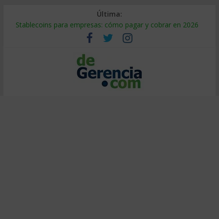
Última:
Stablecoins para empresas: cómo pagar y cobrar en 2026
Despido silencioso: qué es y por qué sale tan caro
IA en selección de personal: cómo auditarla a tiempo
Trabajo forzoso en la cadena de suministro: qué hacer
Mercado hispano de EE. UU.: cómo segmentarlo y venderle