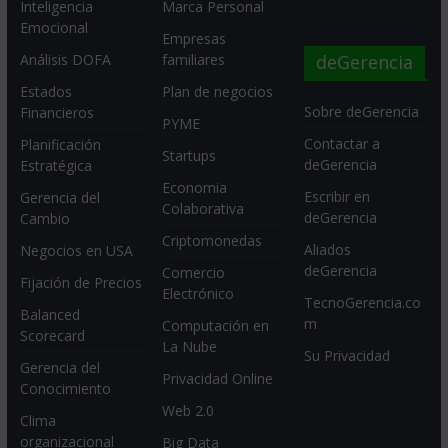
Inteligencia
Marca Personal
Emocional
Empresas
deGerencia
Análisis DOFA
familiares
Estados
Plan de negocios
Sobre deGerencia
Financieros
PYME
Contactar a
Planificación
Startups
deGerencia
Estratégica
Economia
Escribir en
Gerencia del
Colaborativa
deGerencia
Cambio
Criptomonedas
Aliados
Negocios en USA
deGerencia
Comercio
Fijación de Precios
Electrónico
TecnoGerencia.co
Balanced
m
Computación en
Scorecard
La Nube
Su Privacidad
Gerencia del
Privacidad Online
Conocimiento
Web 2.0
Clima
organizacional
Big Data