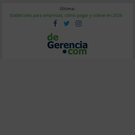
Última:
Stablecoins para empresas: cómo pagar y cobrar en 2026
Despido silencioso: qué es y por qué sale tan caro
IA en selección de personal: cómo auditarla a tiempo
Trabajo forzoso en la cadena de suministro: qué hacer
Mercado hispano de EE. UU.: cómo segmentarlo y venderle