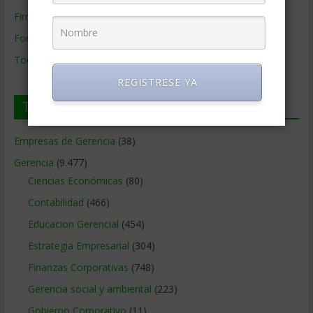
Firmas de Gerencia
Formación de Gerencia
Todos los Temas
REGISTRESE YA
Temas de Gerencia
Empresas de Gerencia
(38)
Gerencia
(9.477)
Ciencias Económicas
(80)
Contabilidad
(466)
Educacion Gerencial
(454)
Estrategia Empresarial
(304)
Finanzas Corporativas
(748)
Gerencia social y ambiental
(223)
Gobierno Corporativo
(11)