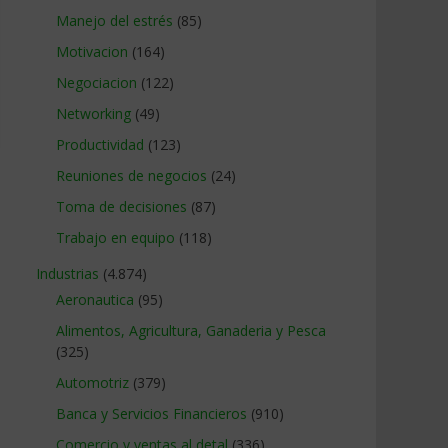
Manejo del estrés
(85)
Motivacion
(164)
Negociacion
(122)
Networking
(49)
Productividad
(123)
Reuniones de negocios
(24)
Toma de decisiones
(87)
Trabajo en equipo
(118)
Industrias
(4.874)
Aeronautica
(95)
Alimentos, Agricultura, Ganaderia y Pesca
(325)
Automotriz
(379)
Banca y Servicios Financieros
(910)
Comercio y ventas al detal
(336)