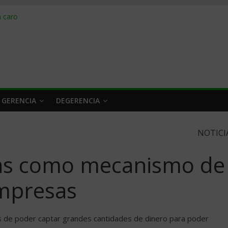
obrar en 2026
n caro
 a tiempo
 qué hacer
rlo y venderle
 GERENCIA
DEGERENCIA
NOTICI
as como mecanismo de
empresas
es de poder captar grandes cantidades de dinero para poder