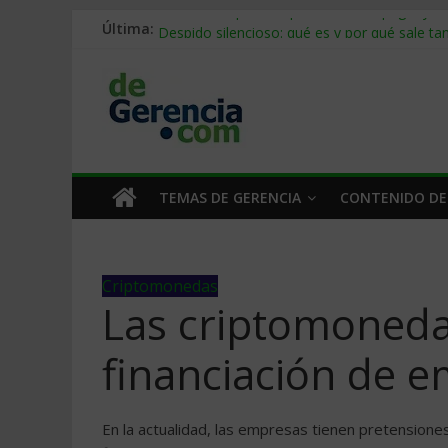
Última:
Stablecoins para empresas: cómo pagar y c
Despido silencioso: qué es y por qué sale ta
IA en selección de personal: cómo auditarla
Trabajo forzoso en la cadena de suministro:
Mercado hispano de EE. UU.: cómo segmenta
TEMAS DE GERENCIA
CONTENIDO DE
Criptomonedas
Las criptomoned
financiación de 
En la actualidad, las empresas tienen pretension