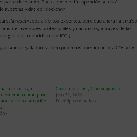
ier parte del mundo. Poco a poco está aspiración se está
de nuestras vidas del blockchain.
 parecía reservados a ciertos expertos, pero que ahora ha atraíd
 como de inversores profesionales y minoristas, a través de las
ffering, o más conocido como ICO ).
rganismos reguladores cómo podemos operar con los ICOs y los
na la tecnología
Criptomonedas y Ciberseguridad
 considerada como paso
julio 31, 2024
ara evitar la corrupción
En «Criptomonedas»
021
ión»