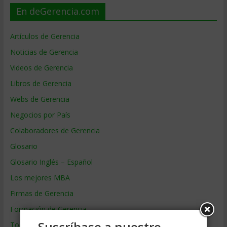
En deGerencia.com
Artículos de Gerencia
Noticias de Gerencia
Videos de Gerencia
Libros de Gerencia
Webs de Gerencia
Negocios por País
Colaboradores de Gerencia
Glosario
Glosario Inglés – Español
Los mejores MBA
Firmas de Gerencia
Formación de Gerencia
Suscríbase a nuestro
Todos los Temas