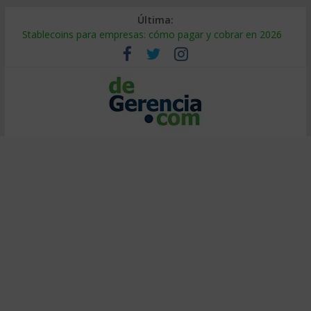
Última:
Stablecoins para empresas: cómo pagar y cobrar en 2026
Despido silencioso: qué es y por qué sale tan caro
IA en selección de personal: cómo auditarla a tiempo
Trabajo forzoso en la cadena de suministro: qué hacer
Mercado hispano de EE. UU.: cómo segmentarlo y venderle