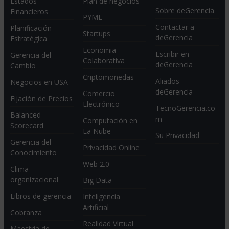
Estados
Plan de negocios
Sobre deGerencia
Financieros
PYME
Contactar a
Planificación
Startups
deGerencia
Estratégica
Economia
Escribir en
Gerencia del
Colaborativa
deGerencia
Cambio
Criptomonedas
Aliados
Negocios en USA
deGerencia
Comercio
Fijación de Precios
Electrónico
TecnoGerencia.co
Balanced
m
Computación en
Scorecard
La Nube
Su Privacidad
Gerencia del
Privacidad Online
Conocimiento
Web 2.0
Clima
organizacional
Big Data
Libros de gerencia
Inteligencia
Artificial
Cobranza
Realidad Virtual
Maestría de