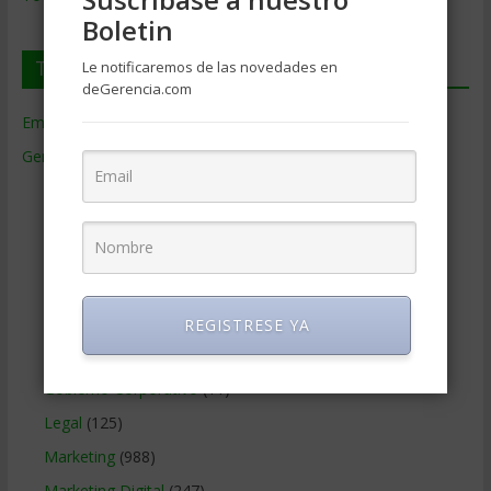
Boletin
Temas de Gerencia
Le notificaremos de las novedades en
deGerencia.com
Empresas de Gerencia
(38)
Gerencia
(9.477)
Ciencias Económicas
(80)
Contabilidad
(466)
Educacion Gerencial
(454)
Estrategia Empresarial
(304)
Finanzas Corporativas
(748)
REGISTRESE YA
Gerencia social y ambiental
(223)
Gobierno Corporativo
(11)
Legal
(125)
Marketing
(988)
Marketing Digital
(247)