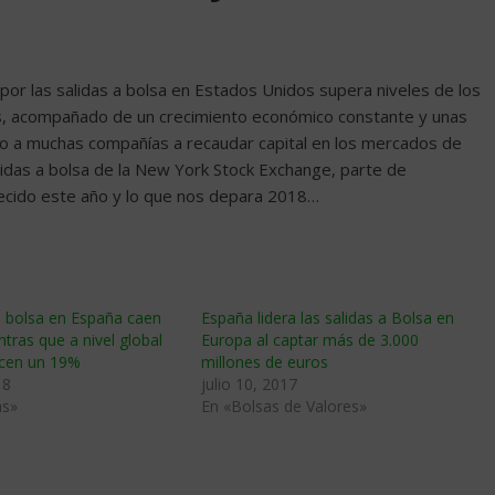
por las salidas a bolsa en Estados Unidos supera niveles de los
es, acompañado de un crecimiento económico constante y unas
ado a muchas compañías a recaudar capital en los mercados de
salidas a bolsa de la New York Stock Exchange, parte de
tecido este año y lo que nos depara 2018…
a bolsa en España caen
España lidera las salidas a Bolsa en
tras que a nivel global
Europa al captar más de 3.000
ucen un 19%
millones de euros
18
julio 10, 2017
as»
En «Bolsas de Valores»