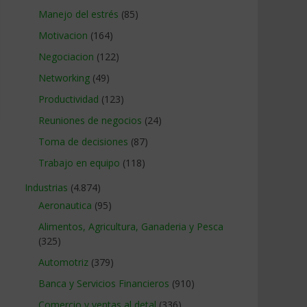
Manejo del estrés
(85)
Motivacion
(164)
Negociacion
(122)
Networking
(49)
Productividad
(123)
Reuniones de negocios
(24)
Toma de decisiones
(87)
Trabajo en equipo
(118)
Industrias
(4.874)
Aeronautica
(95)
Alimentos, Agricultura, Ganaderia y Pesca
(325)
Automotriz
(379)
Banca y Servicios Financieros
(910)
Comercio y ventas al detal
(336)