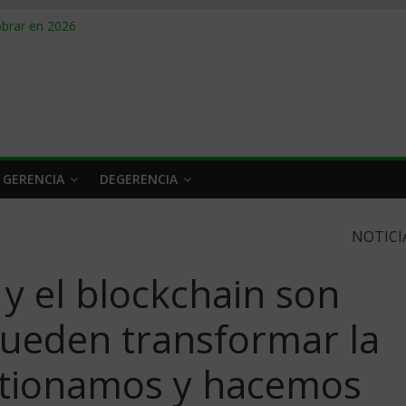
obrar en 2026
n caro
 a tiempo
 qué hacer
rlo y venderle
 GERENCIA
DEGERENCIA
NOTICI
 y el blockchain son
pueden transformar la
stionamos y hacemos