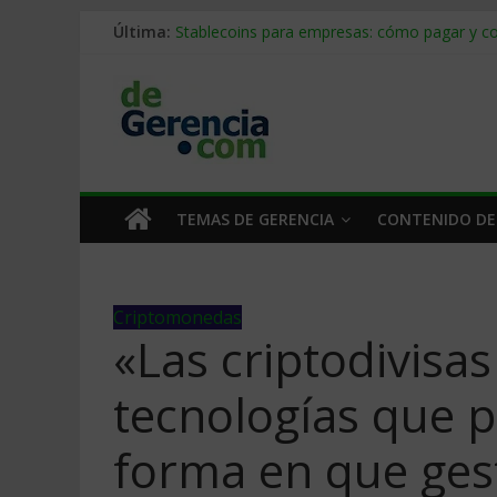
Última:
Stablecoins para empresas: cómo pagar y c
Despido silencioso: qué es y por qué sale ta
IA en selección de personal: cómo auditarla
Trabajo forzoso en la cadena de suministro:
Mercado hispano de EE. UU.: cómo segmenta
TEMAS DE GERENCIA
CONTENIDO DE
Criptomonedas
«Las criptodivisas
tecnologías que 
forma en que ge