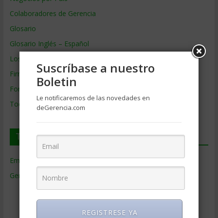
Colaboradores de Gerencia
Glosario
Glosario Inglés – Español
Los mejores MBA
Suscríbase a nuestro
Firmas de Gerencia
Boletin
Formación de Gerencia
Le notificaremos de las novedades en
Todos los Temas
deGerencia.com
Temas de Gerencia
Empresas de Gerencia
(38)
Gerencia
(9.477)
Ciencias Económicas
(80)
Contabilidad
(466)
REGISTRESE YA