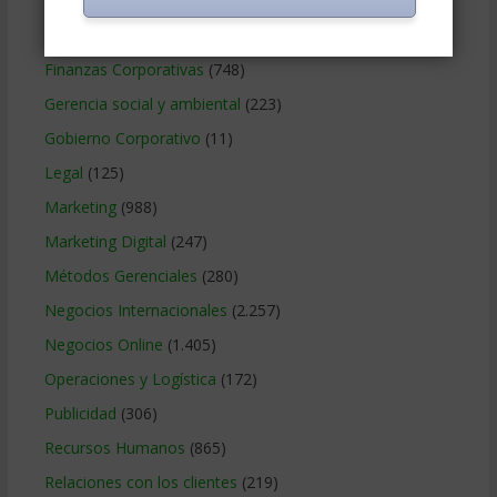
Educacion Gerencial
(454)
Estrategia Empresarial
(304)
Finanzas Corporativas
(748)
Gerencia social y ambiental
(223)
Gobierno Corporativo
(11)
Legal
(125)
Marketing
(988)
Marketing Digital
(247)
Métodos Gerenciales
(280)
Negocios Internacionales
(2.257)
Negocios Online
(1.405)
Operaciones y Logística
(172)
Publicidad
(306)
Recursos Humanos
(865)
Relaciones con los clientes
(219)