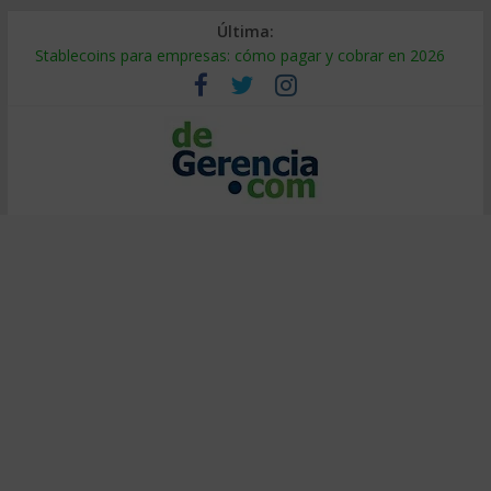
Última:
Stablecoins para empresas: cómo pagar y cobrar en 2026
Despido silencioso: qué es y por qué sale tan caro
IA en selección de personal: cómo auditarla a tiempo
Trabajo forzoso en la cadena de suministro: qué hacer
Mercado hispano de EE. UU.: cómo segmentarlo y venderle