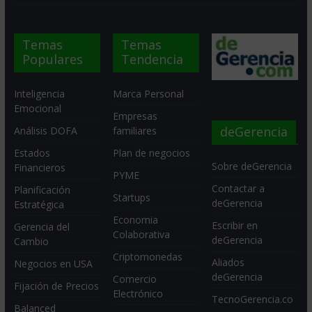
Temas
Temas
Populares
Tendencia
Inteligencia
Marca Personal
Emocional
Empresas
deGerencia
Análisis DOFA
familiares
Estados
Plan de negocios
Sobre deGerencia
Financieros
PYME
Contactar a
Planificación
Startups
deGerencia
Estratégica
Economia
Escribir en
Gerencia del
Colaborativa
deGerencia
Cambio
Criptomonedas
Aliados
Negocios en USA
deGerencia
Comercio
Fijación de Precios
Electrónico
TecnoGerencia.co
Balanced