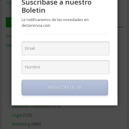
Suscríbase a nuestro
Todos los Temas
Boletin
Le notificaremos de las novedades en
Temas de Gerencia
deGerencia.com
Empresas de Gerencia
(38)
Gerencia
(9.477)
Ciencias Económicas
(80)
Contabilidad
(466)
Educacion Gerencial
(454)
Estrategia Empresarial
(304)
REGISTRESE YA
Finanzas Corporativas
(748)
Gerencia social y ambiental
(223)
Gobierno Corporativo
(11)
Legal
(125)
Marketing
(988)