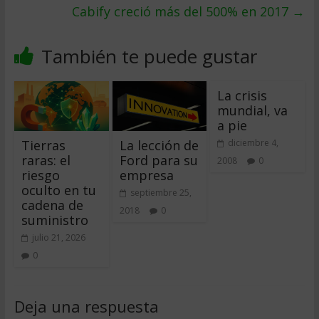
Cabify creció más del 500% en 2017
→
También te puede gustar
La crisis
mundial, va
a pie
Tierras
La lección de
diciembre 4,
raras: el
Ford para su
2008
0
riesgo
empresa
oculto en tu
septiembre 25,
cadena de
2018
0
suministro
julio 21, 2026
0
Deja una respuesta