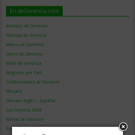
En deGerencia.com
Artículos de Gerencia
Noticias de Gerencia
Videos de Gerencia
Libros de Gerencia
Webs de Gerencia
Negocios por País
Colaboradores de Gerencia
Glosario
Glosario Inglés – Español
Los mejores MBA
Firmas de Gerencia
Formación de Gerencia