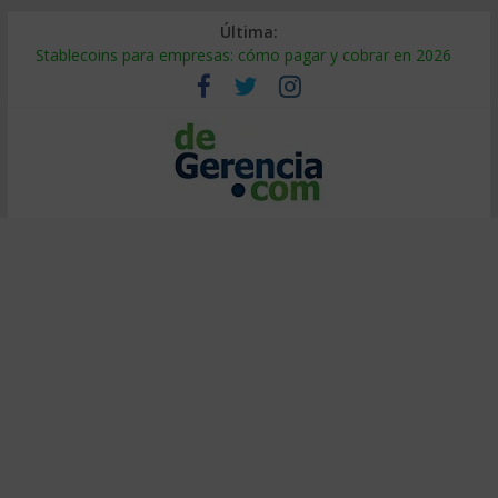
Última:
Stablecoins para empresas: cómo pagar y cobrar en 2026
Despido silencioso: qué es y por qué sale tan caro
IA en selección de personal: cómo auditarla a tiempo
Trabajo forzoso en la cadena de suministro: qué hacer
Mercado hispano de EE. UU.: cómo segmentarlo y venderle