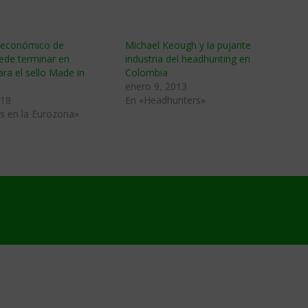
» económico de
Michael Keough y la pujante
ede terminar en
industria del headhunting en
ara el sello Made in
Colombia
enero 9, 2013
018
En «Headhunters»
s en la Eurozona»