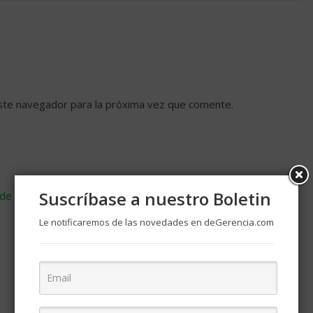
ste navegador para la próxima vez que comente.
Suscríbase a nuestro Boletin
de cómo se procesan los datos de tus comentarios
.
Le notificaremos de las novedades en deGerencia.com