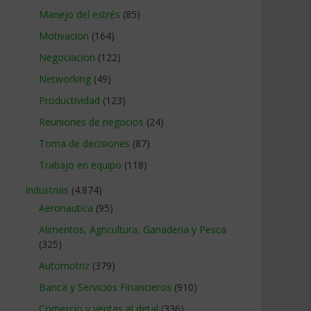
Manejo del estrés
(85)
Motivacion
(164)
Negociacion
(122)
Networking
(49)
Productividad
(123)
Reuniones de negocios
(24)
Toma de decisiones
(87)
Trabajo en equipo
(118)
Industrias
(4.874)
Aeronautica
(95)
Alimentos, Agricultura, Ganaderia y Pesca
(325)
Automotriz
(379)
Banca y Servicios Financieros
(910)
Comercio y ventas al detal
(336)