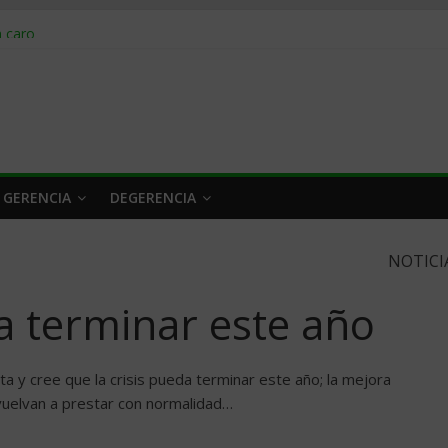
obrar en 2026
n caro
 a tiempo
 qué hacer
rlo y venderle
 GERENCIA
DEGERENCIA
NOTICI
­a terminar este año
a y cree que la crisis pueda terminar este año; la mejora
vuelvan a prestar con normalidad…