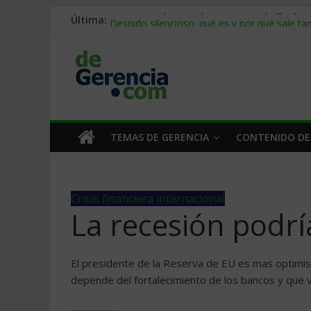
Última:
Stablecoins para empresas: cómo pagar y c
Despido silencioso: qué es y por qué sale ta
IA en selección de personal: cómo auditarla
Trabajo forzoso en la cadena de suministro:
Mercado hispano de EE. UU.: cómo segmenta
TEMAS DE GERENCIA
CONTENIDO DE
Crisis financiera internacional
La recesión podrí
El presidente de la Reserva de EU es mas optimist
depende del fortalecimiento de los bancos y que 