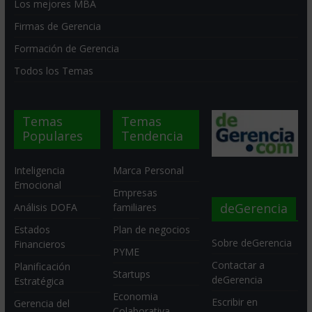
Los mejores MBA
Firmas de Gerencia
Formación de Gerencia
Todos los Temas
Temas
Temas
Populares
Tendencia
Inteligencia
Marca Personal
Emocional
Empresas
deGerencia
Análisis DOFA
familiares
Estados
Plan de negocios
Sobre deGerencia
Financieros
PYME
Contactar a
Planificación
Startups
deGerencia
Estratégica
Economia
Escribir en
Gerencia del
Colaborativa