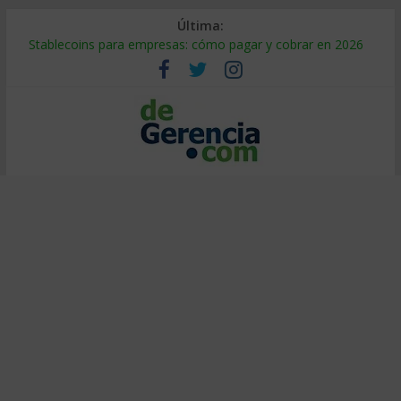
Última:
Stablecoins para empresas: cómo pagar y cobrar en 2026
Despido silencioso: qué es y por qué sale tan caro
IA en selección de personal: cómo auditarla a tiempo
Trabajo forzoso en la cadena de suministro: qué hacer
Mercado hispano de EE. UU.: cómo segmentarlo y venderle