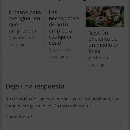
6 pasos para
Las
averiguar en
necesidades
qué
de auto
emprender
empleo a
Gestión
cualquier
eficiente de
noviembre 21,
edad
un medio en
2013
3
línea
agosto 16,
2004
4
febrero 1,
2018
0
Deja una respuesta
Tu dirección de correo electrónico no será publicada.
Los
campos obligatorios están marcados con
*
Comentario
*