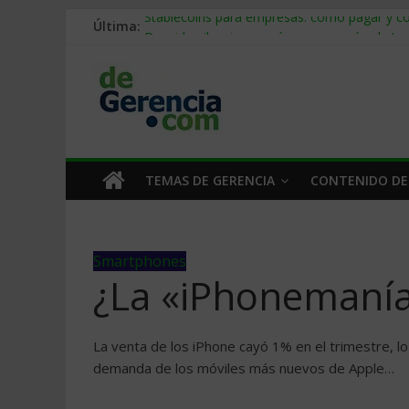
Última:
Stablecoins para empresas: cómo pagar y c
Despido silencioso: qué es y por qué sale ta
IA en selección de personal: cómo auditarla
Trabajo forzoso en la cadena de suministro:
Mercado hispano de EE. UU.: cómo segmenta
TEMAS DE GERENCIA
CONTENIDO DE
Smartphones
¿La «iPhonemanía
La venta de los iPhone cayó 1% en el trimestre, 
demanda de los móviles más nuevos de Apple…