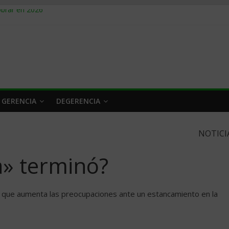
obrar en 2026
n caro
 a tiempo
 qué hacer
rlo y venderle
 GERENCIA
DEGERENCIA
NOTICI
» terminó?
lo que aumenta las preocupaciones ante un estancamiento en la