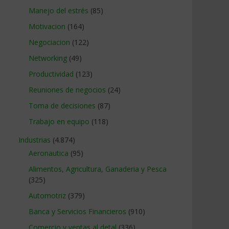
Manejo del estrés
(85)
Motivacion
(164)
Negociacion
(122)
Networking
(49)
Productividad
(123)
Reuniones de negocios
(24)
Toma de decisiones
(87)
Trabajo en equipo
(118)
Industrias
(4.874)
Aeronautica
(95)
Alimentos, Agricultura, Ganaderia y Pesca
(325)
Automotriz
(379)
Banca y Servicios Financieros
(910)
Comercio y ventas al detal
(336)