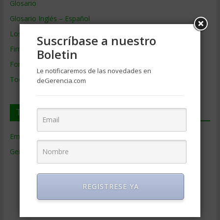
Glosario
Glosario Inglés – Español
Los mejores MBA
Suscríbase a nuestro
Firmas de Gerencia
Boletin
Formación de Gerencia
Le notificaremos de las novedades en
Todos los Temas
deGerencia.com
Temas de Gerencia
Empresas de Gerencia
(38)
Gerencia
(9.477)
Ciencias Económicas
(80)
Contabilidad
(466)
REGISTRESE YA
Educacion Gerencial
(454)
Estrategia Empresarial
(304)