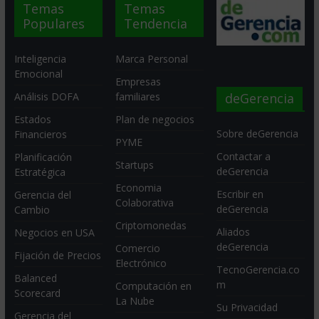
Temas
Temas
Populares
Tendencia
Inteligencia
Marca Personal
Emocional
Empresas
deGerencia
Análisis DOFA
familiares
Estados
Plan de negocios
Sobre deGerencia
Financieros
PYME
Contactar a
Planificación
Startups
deGerencia
Estratégica
Economia
Escribir en
Gerencia del
Colaborativa
deGerencia
Cambio
Criptomonedas
Aliados
Negocios en USA
deGerencia
Comercio
Fijación de Precios
Electrónico
TecnoGerencia.co
Balanced
m
Computación en
Scorecard
La Nube
Su Privacidad
Gerencia del