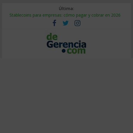
Última:
Stablecoins para empresas: cómo pagar y cobrar en 2026
Despido silencioso: qué es y por qué sale tan caro
IA en selección de personal: cómo auditarla a tiempo
Trabajo forzoso en la cadena de suministro: qué hacer
Mercado hispano de EE. UU.: cómo segmentarlo y venderle