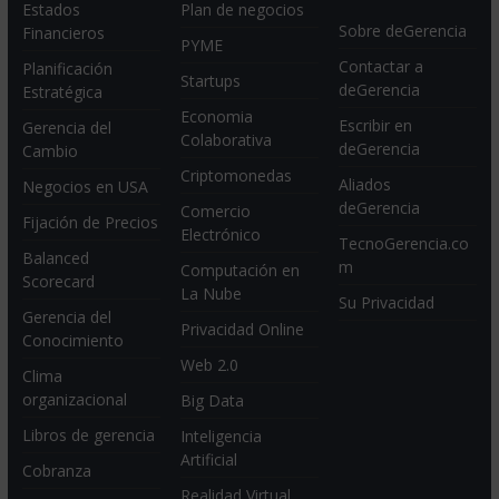
Estados
Plan de negocios
Sobre deGerencia
Financieros
PYME
Contactar a
Planificación
Startups
deGerencia
Estratégica
Economia
Escribir en
Gerencia del
Colaborativa
deGerencia
Cambio
Criptomonedas
Aliados
Negocios en USA
deGerencia
Comercio
Fijación de Precios
Electrónico
TecnoGerencia.co
Balanced
m
Computación en
Scorecard
La Nube
Su Privacidad
Gerencia del
Privacidad Online
Conocimiento
Web 2.0
Clima
organizacional
Big Data
Libros de gerencia
Inteligencia
Artificial
Cobranza
Realidad Virtual