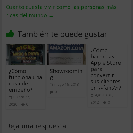
Cuánto cuesta vivir como las personas más
ricas del mundo
→
También te puede gustar
¿Cómo
hacen las
Apple Store
para
¿Cómo
Showroomin
convertir
funciona una
g
sus clientes
casa de
mayo 16, 2013
en \»fans\»?
empeño?
0
agosto 31,
marzo 27,
2012
0
2020
0
Deja una respuesta