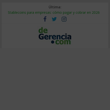
Última:
Stablecoins para empresas: cómo pagar y cobrar en 2026
Despido silencioso: qué es y por qué sale tan caro
IA en selección de personal: cómo auditarla a tiempo
Trabajo forzoso en la cadena de suministro: qué hacer
Mercado hispano de EE. UU.: cómo segmentarlo y venderle