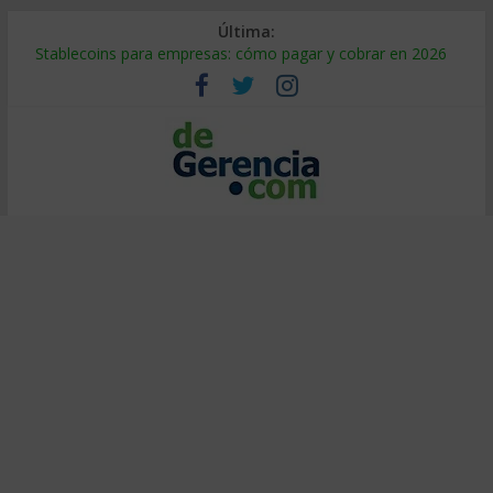
Última:
Stablecoins para empresas: cómo pagar y cobrar en 2026
Despido silencioso: qué es y por qué sale tan caro
IA en selección de personal: cómo auditarla a tiempo
Trabajo forzoso en la cadena de suministro: qué hacer
Mercado hispano de EE. UU.: cómo segmentarlo y venderle