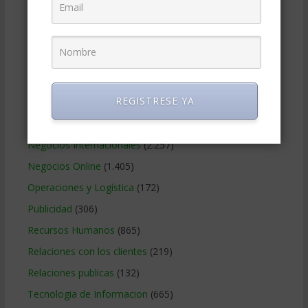
Gerencia social y ambiental
(223)
Gobierno Corporativo
(11)
Legal
(125)
Marketing
(988)
REGISTRESE YA
Marketing Digital
(247)
Métodos Gerenciales
(280)
Negocios Internacionales
(2.257)
Negocios Online
(1.405)
Operaciones y Logística
(172)
Publicidad
(306)
Recursos Humanos
(865)
Relaciones con los clientes
(219)
Relaciones publicas
(132)
Tecnologia de Informacion
(665)