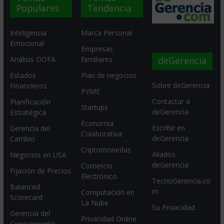
Populares
Tendencia
Inteligencia
Marca Personal
Emocional
Empresas
deGerencia
Análisis DOFA
familiares
Estados
Plan de negocios
Sobre deGerencia
Financieros
PYME
Contactar a
Planificación
Startups
deGerencia
Estratégica
Economia
Escribir en
Gerencia del
Colaborativa
deGerencia
Cambio
Criptomonedas
Aliados
Negocios en USA
deGerencia
Comercio
Fijación de Precios
Electrónico
TecnoGerencia.co
Balanced
m
Computación en
Scorecard
La Nube
Su Privacidad
Gerencia del
Privacidad Online
Conocimiento