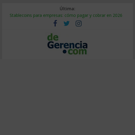
Última:
Stablecoins para empresas: cómo pagar y cobrar en 2026
Despido silencioso: qué es y por qué sale tan caro
IA en selección de personal: cómo auditarla a tiempo
Trabajo forzoso en la cadena de suministro: qué hacer
Mercado hispano de EE. UU.: cómo segmentarlo y venderle