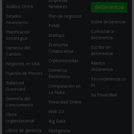
Empresas
deGerencia
Análisis DOFA
familiares
Estados
Plan de negocios
Sobre deGerencia
Financieros
PYME
Contactar a
Planificación
Startups
deGerencia
Estratégica
Economia
Escribir en
Gerencia del
Colaborativa
deGerencia
Cambio
Criptomonedas
Aliados
Negocios en USA
deGerencia
Comercio
Fijación de Precios
Electrónico
TecnoGerencia.co
Balanced
m
Computación en
Scorecard
La Nube
Su Privacidad
Gerencia del
Privacidad Online
Conocimiento
Web 2.0
Clima
organizacional
Big Data
Libros de gerencia
Inteligencia