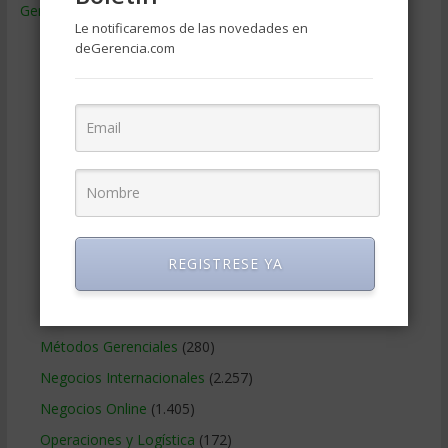
Gerencia
(9.477)
Le notificaremos de las novedades en
Ciencias Económicas
(80)
deGerencia.com
Contabilidad
(466)
Educacion Gerencial
(454)
Estrategia Empresarial
(304)
Finanzas Corporativas
(748)
Gerencia social y ambiental
(223)
Gobierno Corporativo
(11)
Legal
(125)
REGISTRESE YA
Marketing
(988)
Marketing Digital
(247)
Métodos Gerenciales
(280)
Negocios Internacionales
(2.257)
Negocios Online
(1.405)
Operaciones y Logística
(172)