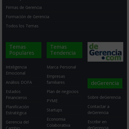
Firmas de Gerencia
Formación de Gerencia
Todos los Temas
Temas
Temas
Populares
Tendencia
Inteligencia
Marca Personal
Emocional
Empresas
deGerencia
Análisis DOFA
familiares
Estados
Plan de negocios
Sobre deGerencia
Financieros
PYME
Contactar a
Planificación
Startups
deGerencia
Estratégica
Economia
Escribir en
Gerencia del
Colaborativa
deGerencia
Cambio