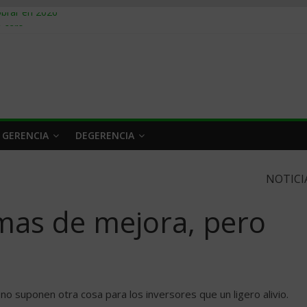
obrar en 2026
n caro
 a tiempo
 qué hacer
rlo y venderle
 GERENCIA
DEGERENCIA
NOTICI
omas de mejora, pero
o suponen otra cosa para los inversores que un ligero alivio.