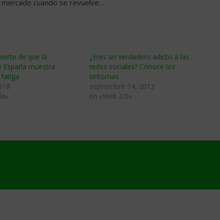
 el mercado cuando se revuelve…
ierte de que la
¿Eres un verdadero adicto a las
e España muestra
redes sociales? Conoce los
fatiga
síntomas
018
septiembre 14, 2013
ía»
En «Web 2.0»