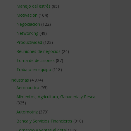
Manejo del estrés
(85)
Motivacion
(164)
Negociacion
(122)
Networking
(49)
Productividad
(123)
Reuniones de negocios
(24)
Toma de decisiones
(87)
Trabajo en equipo
(118)
Industrias
(4.874)
Aeronautica
(95)
Alimentos, Agricultura, Ganaderia y Pesca
(325)
Automotriz
(379)
Banca y Servicios Financieros
(910)
Comercio y ventas al detal
(336)