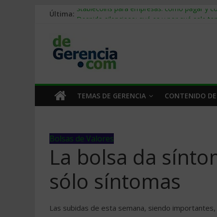
Última:
Stablecoins para empresas: cómo pagar y c
Despido silencioso: qué es y por qué sale ta
IA en selección de personal: cómo auditarla
Trabajo forzoso en la cadena de suministro:
Mercado hispano de EE. UU.: cómo segmenta
TEMAS DE GERENCIA
CONTENIDO DE
Bolsas de Valores
La bolsa da sí­nt
sólo sí­ntomas
Las subidas de esta semana, siendo importantes, n