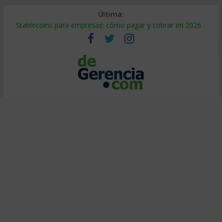
Última:
Stablecoins para empresas: cómo pagar y cobrar en 2026
Despido silencioso: qué es y por qué sale tan caro
IA en selección de personal: cómo auditarla a tiempo
Trabajo forzoso en la cadena de suministro: qué hacer
Mercado hispano de EE. UU.: cómo segmentarlo y venderle