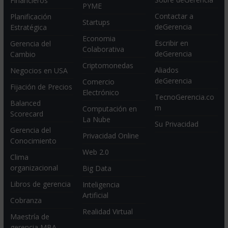
Financieros
PYME
Contactar a
Planificación
Startups
deGerencia
Estratégica
Economia
Escribir en
Gerencia del
Colaborativa
deGerencia
Cambio
Criptomonedas
Aliados
Negocios en USA
deGerencia
Comercio
Fijación de Precios
Electrónico
TecnoGerencia.co
Balanced
m
Computación en
Scorecard
La Nube
Su Privacidad
Gerencia del
Privacidad Online
Conocimiento
Web 2.0
Clima
organizacional
Big Data
Libros de gerencia
Inteligencia
Artificial
Cobranza
Realidad Virtual
Maestría de
gerencia MBA