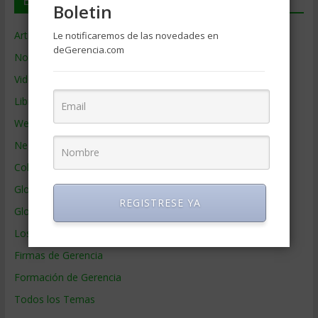
En deGerencia.com
Boletin
Artículos de Gerencia
Le notificaremos de las novedades en
deGerencia.com
Noticias de Gerencia
Videos de Gerencia
Libros de Gerencia
Webs de Gerencia
Negocios por País
Colaboradores de Gerencia
Glosario
REGISTRESE YA
Glosario Inglés – Español
Los mejores MBA
Firmas de Gerencia
Formación de Gerencia
Todos los Temas