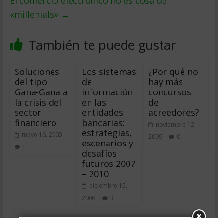
El comercio electrónico no es cosa de
«millenials»
→
También te puede gustar
Soluciones
Los sistemas
¿Por qué no
del tipo
de
hay más
Gana-Gana a
información
concursos
la crisis del
en las
de
sector
entidades
acreedores?
financiero
bancarias:
noviembre 12,
estrategias,
mayo 16, 2003
2009
0
escenarios y
1
desafíos
futuros 2007
– 2010
diciembre 15,
2006
3