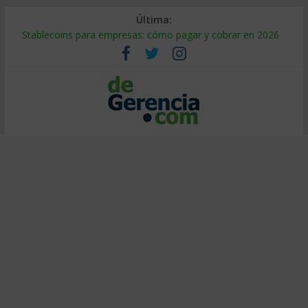
Última:
Stablecoins para empresas: cómo pagar y cobrar en 2026
Despido silencioso: qué es y por qué sale tan caro
IA en selección de personal: cómo auditarla a tiempo
Trabajo forzoso en la cadena de suministro: qué hacer
Mercado hispano de EE. UU.: cómo segmentarlo y venderle