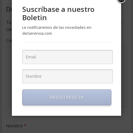
Suscríbase a nuestro
Deja una respuesta
Boletin
Tu dirección de correo electrónico no será publicada.
Los
Le notificaremos de las novedades en
campos obligatorios están marcados con
*
deGerencia.com
Comentario
*
REGISTRESE YA
Nombre
*