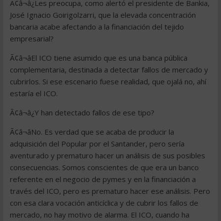
Ã¢â¬â¿Les preocupa, como alertó el presidente de Bankia,
José Ignacio Goirigolzarri, que la elevada concentración
bancaria acabe afectando a la financiación del tejido
empresarial?
Ã¢â¬âEl ICO tiene asumido que es una banca pública
complementaria, destinada a detectar fallos de mercado y
cubrirlos. Si ese escenario fuese realidad, que ojalá no, ahí
estaría el ICO.
Ã¢â¬â¿Y han detectado fallos de ese tipo?
Ã¢â¬âNo. Es verdad que se acaba de producir la
adquisición del Popular por el Santander, pero sería
aventurado y prematuro hacer un análisis de sus posibles
consecuencias. Somos conscientes de que era un banco
referente en el negocio de pymes y en la financiación a
través del ICO, pero es prematuro hacer ese análisis. Pero
con esa clara vocación anticíclica y de cubrir los fallos de
mercado, no hay motivo de alarma. El ICO, cuando ha