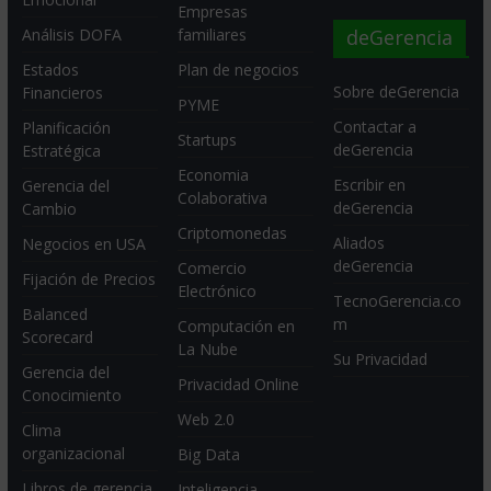
Empresas
deGerencia
Análisis DOFA
familiares
Estados
Plan de negocios
Sobre deGerencia
Financieros
PYME
Contactar a
Planificación
Startups
deGerencia
Estratégica
Economia
Escribir en
Gerencia del
Colaborativa
deGerencia
Cambio
Criptomonedas
Aliados
Negocios en USA
deGerencia
Comercio
Fijación de Precios
Electrónico
TecnoGerencia.co
Balanced
m
Computación en
Scorecard
La Nube
Su Privacidad
Gerencia del
Privacidad Online
Conocimiento
Web 2.0
Clima
organizacional
Big Data
Libros de gerencia
Inteligencia