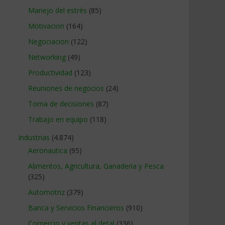
Manejo del estrés
(85)
Motivacion
(164)
Negociacion
(122)
Networking
(49)
Productividad
(123)
Reuniones de negocios
(24)
Toma de decisiones
(87)
Trabajo en equipo
(118)
Industrias
(4.874)
Aeronautica
(95)
Alimentos, Agricultura, Ganaderia y Pesca
(325)
Automotriz
(379)
Banca y Servicios Financieros
(910)
Comercio y ventas al detal
(336)