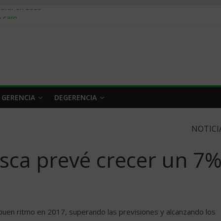
obrar en 2026
n caro
 a tiempo
 qué hacer
rlo y venderle
 GERENCIA
DEGERENCIA
NOTICI
sca prevé crecer un 7
buen ritmo en 2017, superando las previsiones y alcanzando los