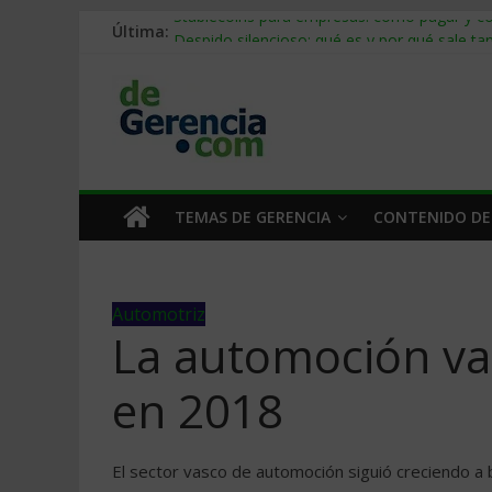
Última:
Stablecoins para empresas: cómo pagar y c
Despido silencioso: qué es y por qué sale ta
IA en selección de personal: cómo auditarla
Trabajo forzoso en la cadena de suministro:
Mercado hispano de EE. UU.: cómo segmenta
TEMAS DE GERENCIA
CONTENIDO DE
Automotriz
La automoción va
en 2018
El sector vasco de automoción siguió creciendo a 