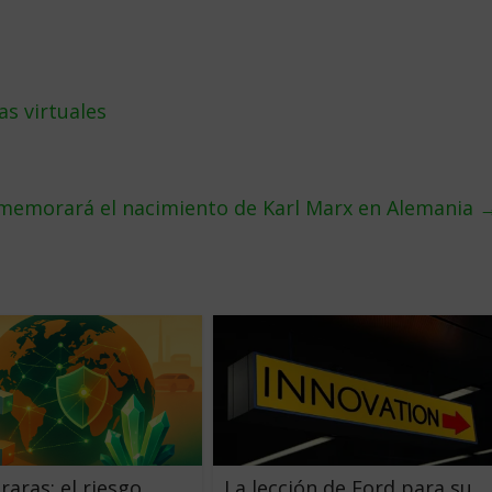
s virtuales
nmemorará el nacimiento de Karl Marx en Alemania
raras: el riesgo
La lección de Ford para su