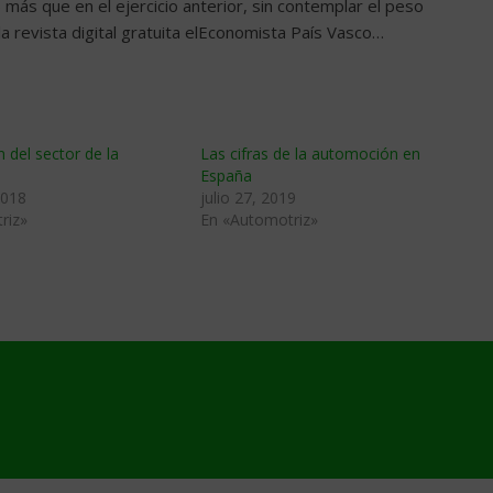
más que en el ejercicio anterior, sin contemplar el peso
la revista digital gratuita elEconomista País Vasco…
n del sector de la
Las cifras de la automoción en
España
2018
julio 27, 2019
riz»
En «Automotriz»