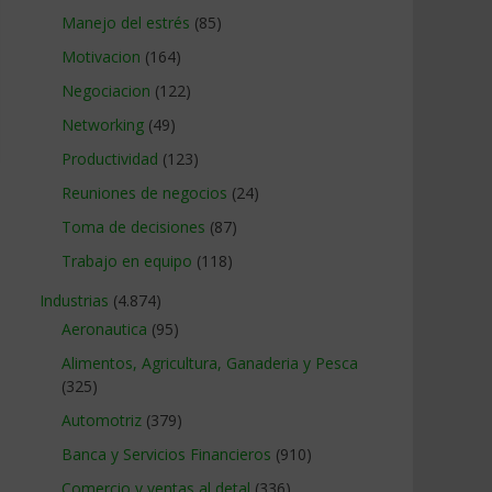
Manejo del estrés
(85)
Motivacion
(164)
Negociacion
(122)
Networking
(49)
Productividad
(123)
Reuniones de negocios
(24)
Toma de decisiones
(87)
Trabajo en equipo
(118)
Industrias
(4.874)
Aeronautica
(95)
Alimentos, Agricultura, Ganaderia y Pesca
(325)
Automotriz
(379)
Banca y Servicios Financieros
(910)
Comercio y ventas al detal
(336)