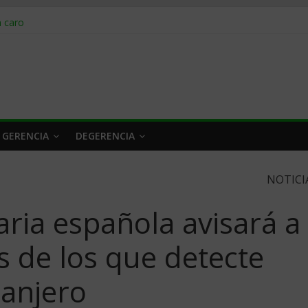
obrar en 2026
n caro
 a tiempo
 qué hacer
rlo y venderle
 GERENCIA
DEGERENCIA
NOTICI
aria española avisará a
s de los que detecte
ranjero