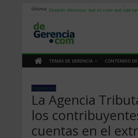
Última:
Stablecoins para empresas: cómo pagar y c
Despido silencioso: qué es y por qué sale ta
IA en selección de personal: cómo auditarla
Trabajo forzoso en la cadena de suministro:
Mercado hispano de EE. UU.: cómo segmenta
TEMAS DE GERENCIA
CONTENIDO DE
Impuestos
La Agencia Tribut
los contribuyente
cuentas en el ext