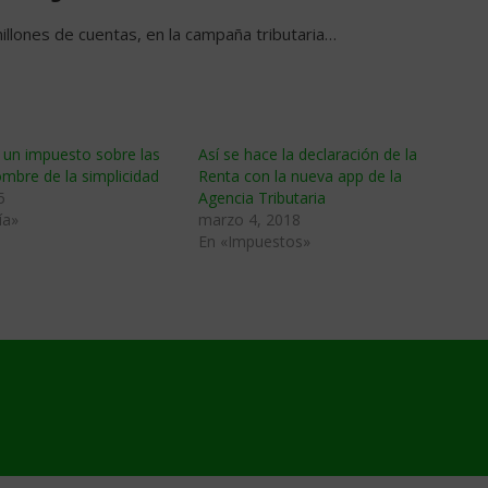
illones de cuentas, en la campaña tributaria…
 un impuesto sobre las
Así se hace la declaración de la
mbre de la simplicidad
Renta con la nueva app de la
5
Agencia Tributaria
ía»
marzo 4, 2018
En «Impuestos»