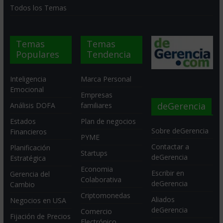
Todos los Temas
Temas
Temas
Populares
Tendencia
Inteligencia
Marca Personal
Emocional
Empresas
deGerencia
Análisis DOFA
familiares
Estados
Plan de negocios
Sobre deGerencia
Financieros
PYME
Contactar a
Planificación
Startups
deGerencia
Estratégica
Economia
Escribir en
Gerencia del
Colaborativa
deGerencia
Cambio
Criptomonedas
Aliados
Negocios en USA
deGerencia
Comercio
Fijación de Precios
Electrónico