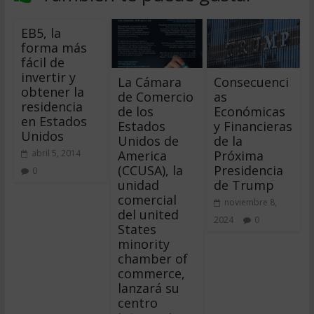
EB5, la
forma más
fácil de
invertir y
La Cámara
Consecuenci
obtener la
de Comercio
as
residencia
de los
Económicas
en Estados
Estados
y Financieras
Unidos
Unidos de
de la
America
Próxima
abril 5, 2014
(CCUSA), la
Presidencia
0
unidad
de Trump
comercial
noviembre 8,
del united
2024
0
States
minority
chamber of
commerce,
lanzará su
centro