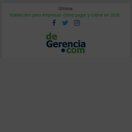
Última:
Stablecoins para empresas: cómo pagar y cobrar en 2026
Despido silencioso: qué es y por qué sale tan caro
IA en selección de personal: cómo auditarla a tiempo
Trabajo forzoso en la cadena de suministro: qué hacer
Mercado hispano de EE. UU.: cómo segmentarlo y venderle