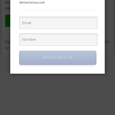
Guarda mi nombre, correo electrónico y web en este
deGerencia.com
navegador para la próxima vez que comente.
Este sitio usa Akismet para reducir el spam.
Aprende cómo
se procesan los datos de tus comentarios
.
REGISTRESE YA