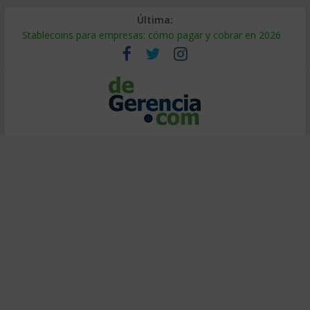
Última:
Stablecoins para empresas: cómo pagar y cobrar en 2026
Despido silencioso: qué es y por qué sale tan caro
IA en selección de personal: cómo auditarla a tiempo
Trabajo forzoso en la cadena de suministro: qué hacer
Mercado hispano de EE. UU.: cómo segmentarlo y venderle