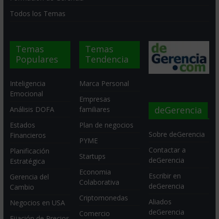
Todos los Temas
Temas
Temas
Populares
Tendencia
Inteligencia
Marca Personal
Emocional
Empresas
deGerencia
Análisis DOFA
familiares
Estados
Plan de negocios
Sobre deGerencia
Financieros
PYME
Contactar a
Planificación
Startups
deGerencia
Estratégica
Economia
Escribir en
Gerencia del
Colaborativa
deGerencia
Cambio
Criptomonedas
Aliados
Negocios en USA
deGerencia
Comercio
Fijación de Precios