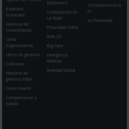
Electrónico
TecnoGerencia.co
Balanced
m
Computación en
Scorecard
La Nube
Su Privacidad
Gerencia del
Privacidad Online
Conocimiento
Web 2.0
Clima
organizacional
Big Data
Libros de gerencia
Inteligencia
Artificial
Cobranza
Realidad Virtual
Maestría de
gerencia MBA
Como invertir
Compensacion y
Salario