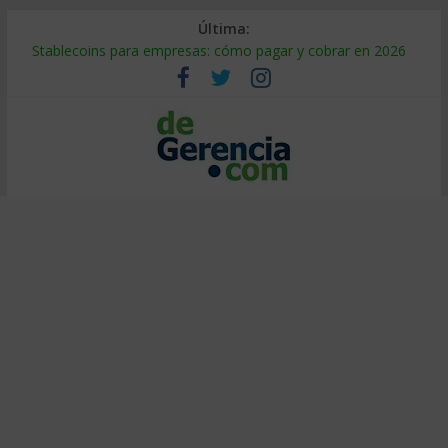
Última:
Stablecoins para empresas: cómo pagar y cobrar en 2026
Despido silencioso: qué es y por qué sale tan caro
IA en selección de personal: cómo auditarla a tiempo
Trabajo forzoso en la cadena de suministro: qué hacer
Mercado hispano de EE. UU.: cómo segmentarlo y venderle