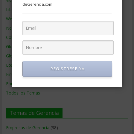
Videos de Gerencia
deGerencia.com
Libros de Gerencia
Webs de Gerencia
Negocios por País
Colaboradores de Gerencia
Glosario
Glosario Inglés – Español
Los mejores MBA
REGISTRESE YA
Firmas de Gerencia
Formación de Gerencia
Todos los Temas
Temas de Gerencia
Empresas de Gerencia
(38)