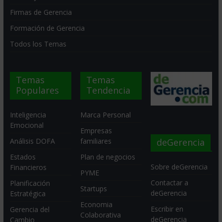
Firmas de Gerencia
Formación de Gerencia
Todos los Temas
Temas
Temas
Populares
Tendencia
Inteligencia
Marca Personal
Emocional
Empresas
deGerencia
Análisis DOFA
familiares
Estados
Plan de negocios
Sobre deGerencia
Financieros
PYME
Contactar a
Planificación
Startups
deGerencia
Estratégica
Economia
Escribir en
Gerencia del
Colaborativa
deGerencia
Cambio