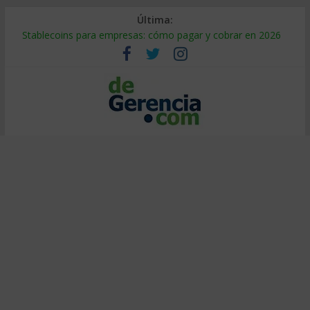
Última:
Stablecoins para empresas: cómo pagar y cobrar en 2026
Despido silencioso: qué es y por qué sale tan caro
IA en selección de personal: cómo auditarla a tiempo
Trabajo forzoso en la cadena de suministro: qué hacer
Mercado hispano de EE. UU.: cómo segmentarlo y venderle