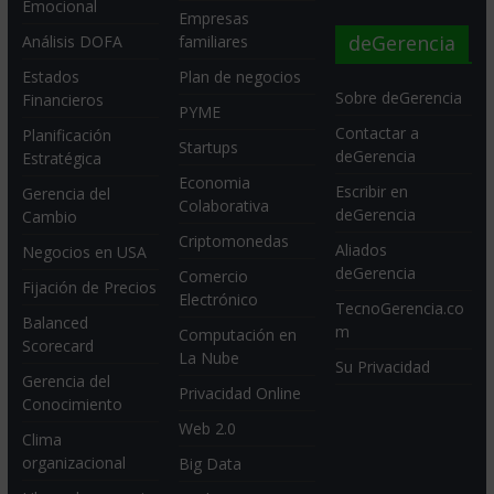
Emocional
Empresas
deGerencia
Análisis DOFA
familiares
Estados
Plan de negocios
Sobre deGerencia
Financieros
PYME
Contactar a
Planificación
Startups
deGerencia
Estratégica
Economia
Escribir en
Gerencia del
Colaborativa
deGerencia
Cambio
Criptomonedas
Aliados
Negocios en USA
deGerencia
Comercio
Fijación de Precios
Electrónico
TecnoGerencia.co
Balanced
m
Computación en
Scorecard
La Nube
Su Privacidad
Gerencia del
Privacidad Online
Conocimiento
Web 2.0
Clima
organizacional
Big Data