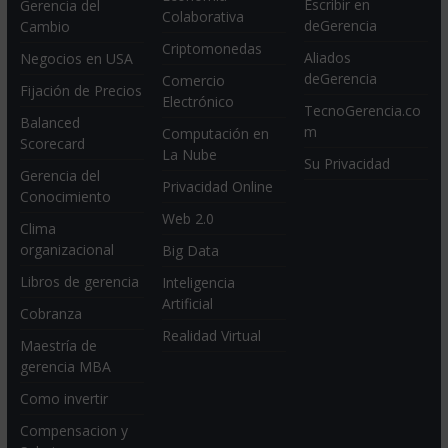
Escribir en
Gerencia del
Colaborativa
deGerencia
Cambio
Criptomonedas
Aliados
Negocios en USA
deGerencia
Comercio
Fijación de Precios
Electrónico
TecnoGerencia.co
Balanced
m
Computación en
Scorecard
La Nube
Su Privacidad
Gerencia del
Privacidad Online
Conocimiento
Web 2.0
Clima
organizacional
Big Data
Libros de gerencia
Inteligencia
Artificial
Cobranza
Realidad Virtual
Maestría de
gerencia MBA
Como invertir
Compensacion y