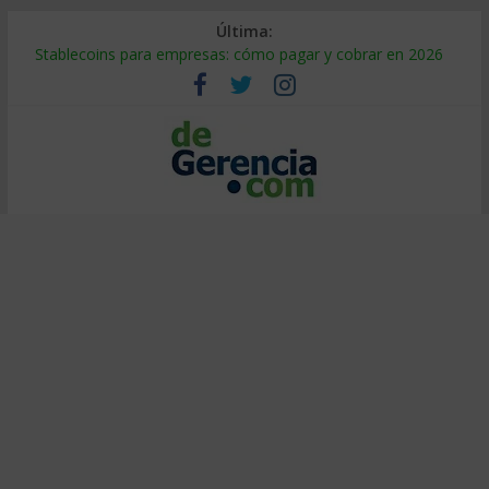
Última:
Stablecoins para empresas: cómo pagar y cobrar en 2026
Despido silencioso: qué es y por qué sale tan caro
IA en selección de personal: cómo auditarla a tiempo
Trabajo forzoso en la cadena de suministro: qué hacer
Mercado hispano de EE. UU.: cómo segmentarlo y venderle