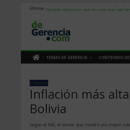
Última:
Stablecoins para empresas: cómo pagar y c
Despido silencioso: qué es y por qué sale ta
IA en selección de personal: cómo auditarla
Trabajo forzoso en la cadena de suministro:
Mercado hispano de EE. UU.: cómo segmenta
TEMAS DE GERENCIA
CONTENIDO DE
Inflación
Inflación más alt
Bolivia
Según el INE, el sector que mostró una mayor subi