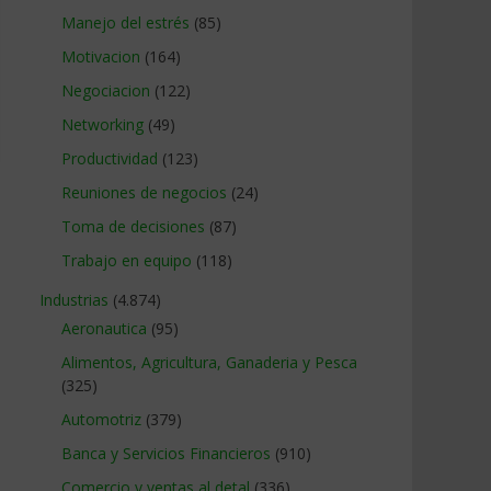
Manejo del estrés
(85)
Motivacion
(164)
Negociacion
(122)
Networking
(49)
Productividad
(123)
Reuniones de negocios
(24)
Toma de decisiones
(87)
Trabajo en equipo
(118)
Industrias
(4.874)
Aeronautica
(95)
Alimentos, Agricultura, Ganaderia y Pesca
(325)
Automotriz
(379)
Banca y Servicios Financieros
(910)
Comercio y ventas al detal
(336)