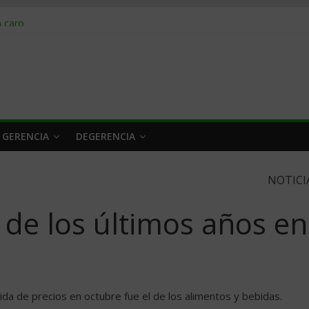
obrar en 2026
n caro
 a tiempo
 qué hacer
rlo y venderle
 GERENCIA
DEGERENCIA
NOTICI
a de los últimos años en
da de precios en octubre fue el de los alimentos y bebidas.