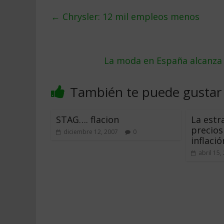
←
Chrysler: 12 mil empleos menos
La moda en España alcanza 
También te puede gustar
STAG…. flacion
La estr
precios
diciembre 12, 2007
0
inflació
abril 15,