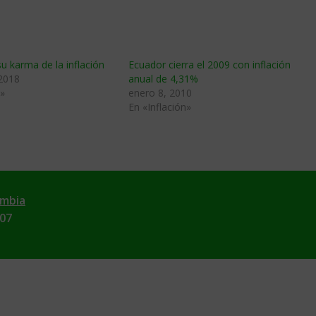
su karma de la inflación
Ecuador cierra el 2009 con inflación
 2018
anual de 4,31%
n»
enero 8, 2010
En «Inflación»
ombia
007