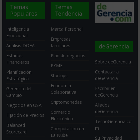
Temas
Temas
Populares
Tendencia
Inteligencia
Marca Personal
Emocional
Empresas
deGerencia
Análisis DOFA
familiares
Estados
Plan de negocios
Sobre deGerencia
Financieros
PYME
Contactar a
Planificación
Startups
deGerencia
Estratégica
Economia
Escribir en
Gerencia del
Colaborativa
deGerencia
Cambio
Criptomonedas
Aliados
Negocios en USA
deGerencia
Comercio
Fijación de Precios
Electrónico
TecnoGerencia.co
Balanced
m
Computación en
Scorecard
La Nube
Su Privacidad