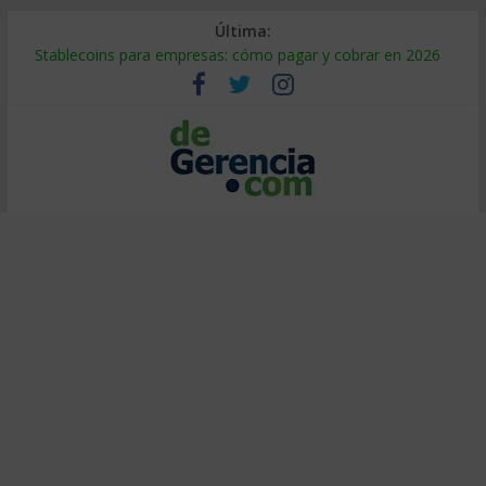
Última:
Stablecoins para empresas: cómo pagar y cobrar en 2026
Despido silencioso: qué es y por qué sale tan caro
IA en selección de personal: cómo auditarla a tiempo
Trabajo forzoso en la cadena de suministro: qué hacer
Mercado hispano de EE. UU.: cómo segmentarlo y venderle