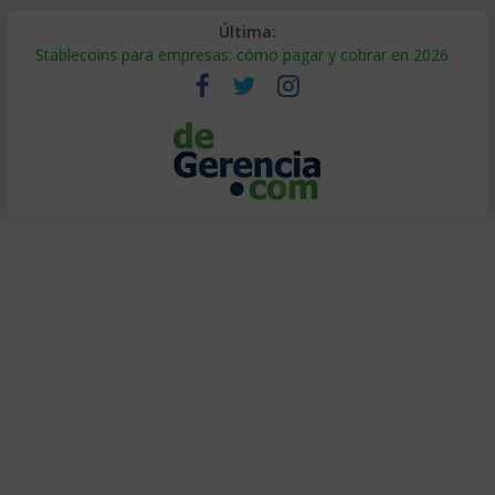
Última:
Stablecoins para empresas: cómo pagar y cobrar en 2026
Despido silencioso: qué es y por qué sale tan caro
IA en selección de personal: cómo auditarla a tiempo
Trabajo forzoso en la cadena de suministro: qué hacer
Mercado hispano de EE. UU.: cómo segmentarlo y venderle