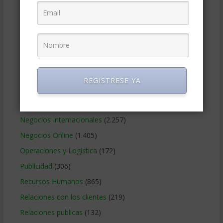
Finanzas Corporativas
(748)
Gerencia social y ambiental
(223)
Gobierno Corporativo
(11)
Legal
(125)
Marketing
(988)
REGISTRESE YA
Marketing Digital
(247)
Métodos Gerenciales
(280)
Negocios Internacionales
(2.257)
Negocios Online
(1.405)
Operaciones y Logística
(172)
Publicidad
(306)
Recursos Humanos
(865)
Relaciones con los clientes
(219)
Relaciones publicas
(132)