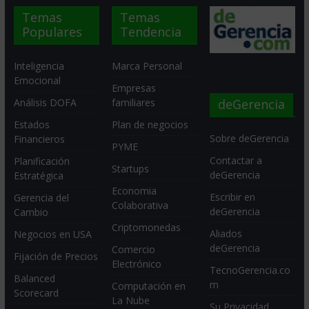
Temas
Temas
Populares
Tendencia
Inteligencia
Marca Personal
Emocional
Empresas
deGerencia
Análisis DOFA
familiares
Estados
Plan de negocios
Sobre deGerencia
Financieros
PYME
Contactar a
Planificación
Startups
deGerencia
Estratégica
Economia
Escribir en
Gerencia del
Colaborativa
deGerencia
Cambio
Criptomonedas
Aliados
Negocios en USA
deGerencia
Comercio
Fijación de Precios
Electrónico
TecnoGerencia.co
Balanced
m
Computación en
Scorecard
La Nube
Su Privacidad